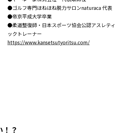
●ゴルフ専門ほねほね脱力サロンnaturaca 代表
●帝京平成大学卒業
●柔道整復師・日本スポーツ協会公認アスレティ
ックトレーナー
https://www.kansetsutyoritsu.com/
い！？