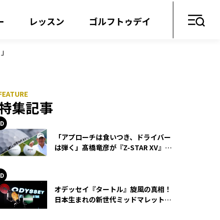
ー
レッスン
ゴルフトゥデイ
と」
特集記事
「アプローチは食いつき、ドライバー
は弾く」髙橋竜彦が『Z-STAR XV』を
使い続ける理由
オデッセイ『タートル』旋風の真相！
日本生まれの新世代ミッドマレットが
世界を席巻