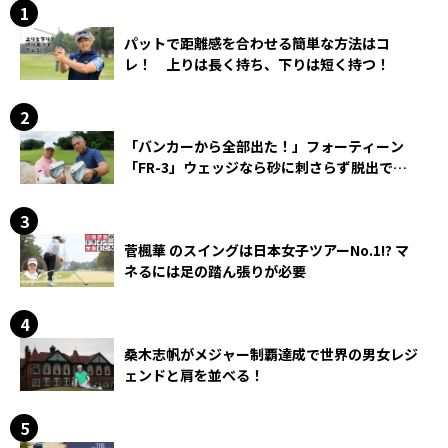
パットで距離感を合わせる簡単な方法はコ
レ！ 上りは長く持ち、下りは短く持つ！
「バンカーから全部出た！」フォーティーン
「FR-3」ウェッジなら砂に刺さらず脱出でき
る？
菅楓華 のスイングは日本女子ツアーNo.1!? マ
ネるには足の踏ん張りが必要
桑木志帆がメジャー制覇達成で世界の男女レジ
ェンドと肩を並べる！