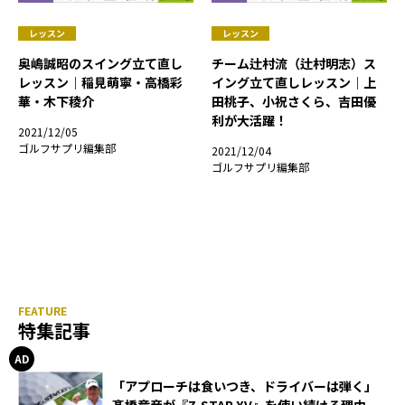
レッスン
レッスン
奥嶋誠昭のスイング立て直し
チーム辻村流（辻村明志）ス
レッスン｜稲見萌寧・高橋彩
イング立て直しレッスン｜上
華・木下稜介
田桃子、小祝さくら、吉田優
利が大活躍！
2021/12/05
ゴルフサプリ編集部
2021/12/04
ゴルフサプリ編集部
特集記事
「アプローチは食いつき、ドライバーは弾く」
髙橋竜彦が『Z-STAR XV』を使い続ける理由