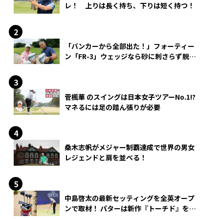
レ！ 上りは長く持ち、下りは短く持つ！
「バンカーから全部出た！」フォーティー
ン「FR-3」ウェッジなら砂に刺さらず脱出
できる？
菅楓華 のスイングは日本女子ツアーNo.1!?
マネるには足の踏ん張りが必要
桑木志帆がメジャー制覇達成で世界の男女
レジェンドと肩を並べる！
中島啓太の最新セッティングを全英オープ
ンで取材！ パターは新作『トーチド』を投
入