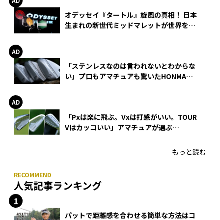
オデッセイ『タートル』旋風の真相！ 日本
生まれの新世代ミッドマレットが世界を席
巻
「ステンレスなのは言われないとわからな
い」プロもアマチュアも驚いたHONMA
WEDGEの打感とスピン
「Pxは楽に飛ぶ。Vxは打感がいい。TOUR
Vはカッコいい」アマチュアが選ぶ
HONMA「T//WORLD アイアン」
もっと読む
人気記事ランキング
パットで距離感を合わせる簡単な方法はコ