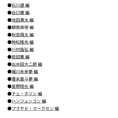
●
石川遼 編
●
谷口徹 編
●
池田勇太 編
●額賀辰徳 編
●
秋吉翔太 編
●
時松隆光 編
●
川村昌弘 編
●
岩田寛 編
●
出水田大二郎 編
●
堀川未来夢 編
●
重永亜斗夢 編
●
星野陸也 編
●
チェ・ホソン 編
●
ハンジュンゴン 編
●
プラヤド・マークセン 編