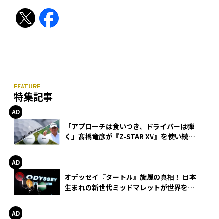
特集記事
「アプローチは食いつき、ドライバーは弾
く」髙橋竜彦が『Z-STAR XV』を使い続け
る理由
オデッセイ『タートル』旋風の真相！ 日本
生まれの新世代ミッドマレットが世界を席
巻