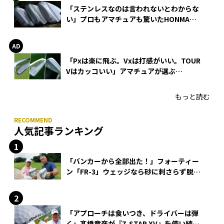
「ステンレスなのは言われないとわからな
い」プロもアマチュアも驚いたHONMA
WEDGEの打感とスピン
「Pxは楽に飛ぶ。Vxは打感がいい。TOUR
Vはカッコいい」アマチュアが選ぶ
HONMA「T//WORLD アイアン」
もっと読む
人気記事ランキング
「バンカーから全部出た！」フォーティー
ン「FR-3」ウェッジなら砂に刺さらず脱出
できる？
「アプローチは食いつき、ドライバーは弾
く」髙橋竜彦が『Z-STAR XV』を使い続け