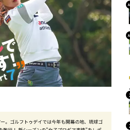
アー。ゴルフトゥデイでは今年も開幕の地、琉球ゴ
敢行！ 新シーズンの”女子プロギア事情”をレポ