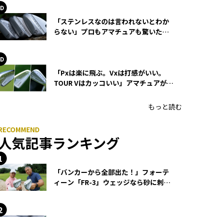
「ステンレスなのは言われないとわか
らない」プロもアマチュアも驚いた
HONMA WEDGEの打感とスピン
「Pxは楽に飛ぶ。Vxは打感がいい。
TOUR Vはカッコいい」アマチュアが選
ぶHONMA「T//WORLD アイアン」
もっと読む
人気記事ランキング
「バンカーから全部出た！」フォーテ
ィーン「FR-3」ウェッジなら砂に刺さ
らず脱出できる？