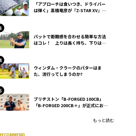
「アプローチは食いつき、ドライバー
は弾く」髙橋竜彦が『Z-STAR XV』を
使い続ける理由
パットで距離感を合わせる簡単な方法
はコレ！ 上りは長く持ち、下りは短
く持つ！
ウィンダム・クラークのパターはま
た、流行ってしまうのか?
ブリヂストン「B-FORGED 100CB」
「B-FORGED 200CB＋」が正式にお披
露目！ あのアイアンの正体がついに
明らかに！
もっと読む