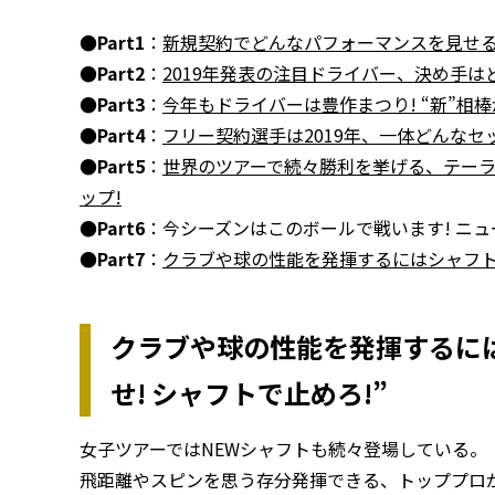
●Part1
：
新規契約でどんなパフォーマンスを見せるのか
●Part2
：
2019年発表の注目ドライバー、決め手は
●Part3
：
今年もドライバーは豊作まつり! “新”相
●Part4
：
フリー契約選手は2019年、一体どんなセ
●Part5
：
世界のツアーで続々勝利を挙げる、テーラー
ップ!
●Part6
：今シーズンはこのボールで戦います! ニュ
●Part7
：
クラブや球の性能を発揮するにはシャフトも
クラブや球の性能を発揮するには
せ! シャフトで止めろ!”
女子ツアーではNEWシャフトも続々登場している。
飛距離やスピンを思う存分発揮できる、トッププロ