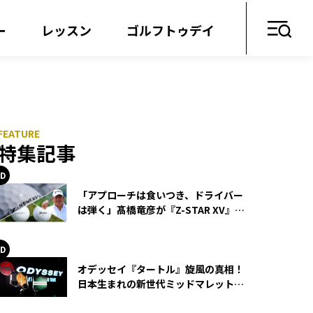
ー
レッスン
ゴルフトゥデイ
特集記事
「アプローチは食いつき、ドライバー
は弾く」髙橋竜彦が『Z-STAR XV』を
使い続ける理由
オデッセイ『タートル』旋風の真相！
日本生まれの新世代ミッドマレットが
世界を席巻