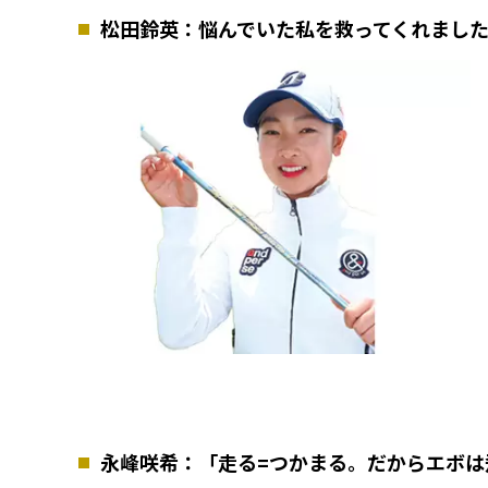
松田鈴英：悩んでいた私を救ってくれました
永峰咲希：「走る=つかまる。だからエボは