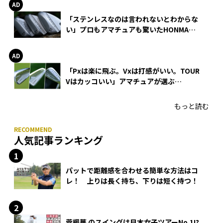
「ステンレスなのは言われないとわからな
い」プロもアマチュアも驚いたHONMA
WEDGEの打感とスピン
「Pxは楽に飛ぶ。Vxは打感がいい。TOUR
Vはカッコいい」アマチュアが選ぶ
HONMA「T//WORLD アイアン」
もっと読む
人気記事ランキング
パットで距離感を合わせる簡単な方法はコ
レ！ 上りは長く持ち、下りは短く持つ！
菅楓華 のスイングは日本女子ツアーNo.1!?