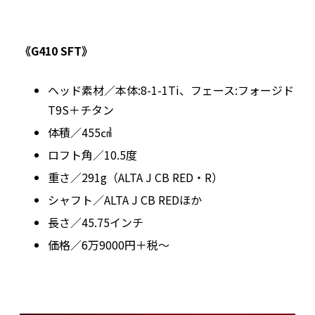
《G410 SFT》
ヘッド素材／本体:8-1-1Ti、フェース:フォージド
T9S＋チタン
体積／455㎤
ロフト角／10.5度
重さ／291g（ALTA J CB RED・R）
シャフト／ALTA J CB REDほか
長さ／45.75インチ
価格／6万9000円＋税～