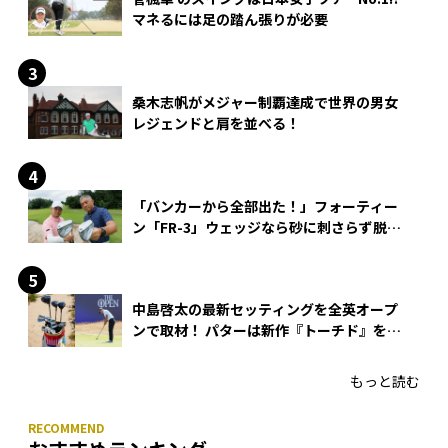
マネるには足の踏ん張りが必要
桑木志帆がメジャー制覇達成で世界の男女
レジェンドと肩を並べる！
「バンカーから全部出た！」フォーティー
ン「FR-3」ウェッジなら砂に刺さらず脱出
できる？
中島啓太の最新セッティングを全英オープ
ンで取材！ パターは新作『トーチド』を投
入
もっと読む