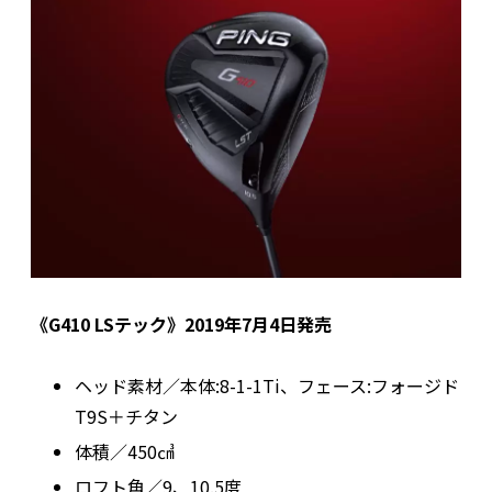
《G410 LSテック》2019年7月4日発売
ヘッド素材／本体:8-1-1Ti、フェース:フォージド
T9S＋チタン
体積／450㎤
ロフト角／9、10.5度