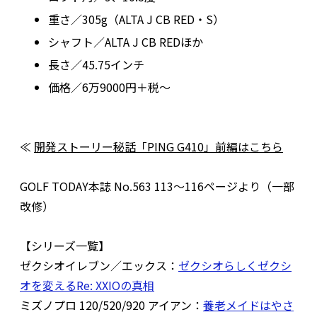
重さ／305g（ALTA J CB RED・S）
シャフト／ALTA J CB REDほか
長さ／45.75インチ
価格／6万9000円＋税～
≪
開発ストーリー秘話「PING G410」前編はこちら
GOLF TODAY本誌 No.563 113〜116ページより（一部
改修）
【シリーズ一覧】
ゼクシオイレブン／エックス：
ゼクシオらしくゼクシ
オを変えるRe: XXIOの真相
ミズノプロ 120/520/920 アイアン：
養老メイドはやさ