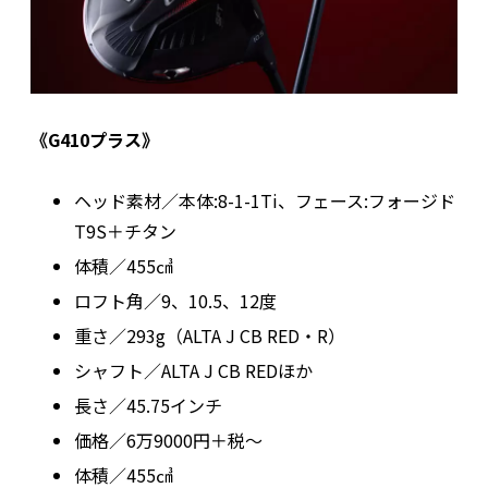
《G410プラス》
ヘッド素材／本体:8-1-1Ti、フェース:フォージド
T9S＋チタン
体積／455㎤
ロフト角／9、10.5、12度
重さ／293g（ALTA J CB RED・R）
シャフト／ALTA J CB REDほか
長さ／45.75インチ
価格／6万9000円＋税～
体積／455㎤