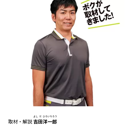
よし
だ
ひろ
いち
ろう
取材・解説
吉
田
洋
一
郎