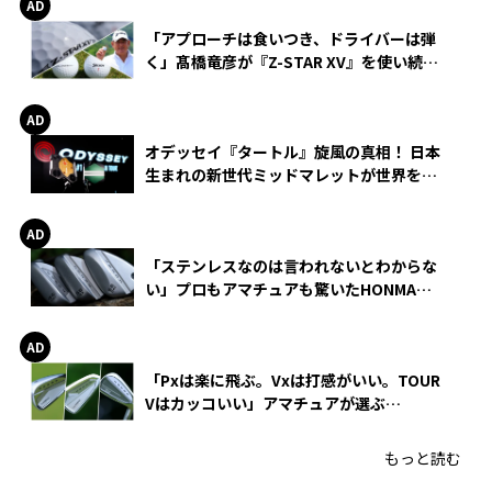
「アプローチは食いつき、ドライバーは弾
く」髙橋竜彦が『Z-STAR XV』を使い続け
る理由
オデッセイ『タートル』旋風の真相！ 日本
生まれの新世代ミッドマレットが世界を席
巻
「ステンレスなのは言われないとわからな
い」プロもアマチュアも驚いたHONMA
WEDGEの打感とスピン
「Pxは楽に飛ぶ。Vxは打感がいい。TOUR
Vはカッコいい」アマチュアが選ぶ
HONMA「T//WORLD アイアン」
もっと読む