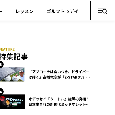
ー
レッスン
ゴルフトゥデイ
特集記事
「アプローチは食いつき、ドライバー
は弾く」髙橋竜彦が『Z-STAR XV』を
使い続ける理由
オデッセイ『タートル』旋風の真相！
日本生まれの新世代ミッドマレットが
世界を席巻