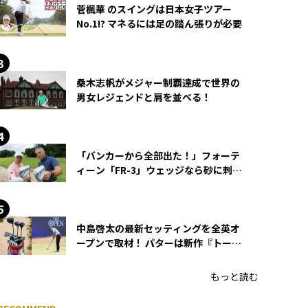
菅楓華 のスイングは日本女子ツアー
No.1!? マネるには足の踏ん張りが必要
桑木志帆がメジャー制覇達成で世界の
男女レジェンドと肩を並べる！
「バンカーから全部出た！」フォーテ
ィーン「FR-3」ウェッジなら砂に刺さ
らず脱出できる？
中島啓太の最新セッティングを全英オ
ープンで取材！ パターは新作『トーチ
ド』を投入
もっと読む