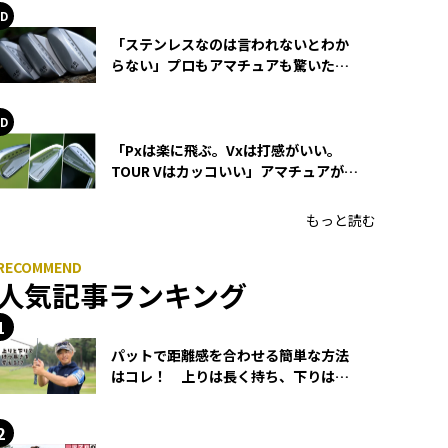
「ステンレスなのは言われないとわか
らない」プロもアマチュアも驚いた
HONMA WEDGEの打感とスピン
「Pxは楽に飛ぶ。Vxは打感がいい。
TOUR Vはカッコいい」アマチュアが選
ぶHONMA「T//WORLD アイアン」
もっと読む
人気記事ランキング
パットで距離感を合わせる簡単な方法
はコレ！ 上りは長く持ち、下りは短
く持つ！