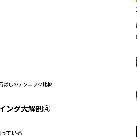
飛ばしのテクニック比較
端スイング大解剖④
図っている