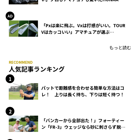
WEDGEの打感とスピン
「Pxは楽に飛ぶ。Vxは打感がいい。TOUR
Vはカッコいい」アマチュアが選ぶ
HONMA「T//WORLD アイアン」
もっと読む
人気記事ランキング
パットで距離感を合わせる簡単な方法はコ
レ！ 上りは長く持ち、下りは短く持つ！
「バンカーから全部出た！」フォーティー
ン「FR-3」ウェッジなら砂に刺さらず脱出
できる？