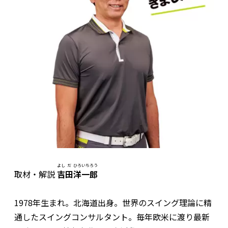
よし
だ
ひろ
いち
ろう
取材・解説
吉
田
洋
一
郎
1978年生まれ。北海道出身。世界のスイング理論に精
通したスイングコンサルタント。毎年欧米に渡り最新