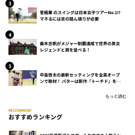
菅楓華 のスイングは日本女子ツアーNo.1!?
マネるには足の踏ん張りが必要
桑木志帆がメジャー制覇達成で世界の男女
レジェンドと肩を並べる！
中島啓太の最新セッティングを全英オープ
ンで取材！ パターは新作『トーチド』を投
入
もっと読む
おすすめランキング