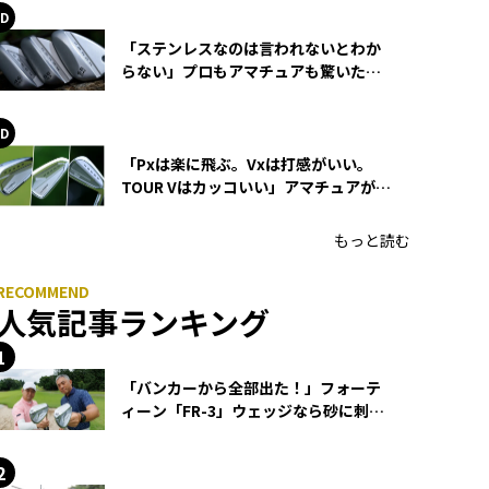
「ステンレスなのは言われないとわか
らない」プロもアマチュアも驚いた
HONMA WEDGEの打感とスピン
「Pxは楽に飛ぶ。Vxは打感がいい。
TOUR Vはカッコいい」アマチュアが選
ぶHONMA「T//WORLD アイアン」
もっと読む
人気記事ランキング
「バンカーから全部出た！」フォーテ
ィーン「FR-3」ウェッジなら砂に刺さ
らず脱出できる？