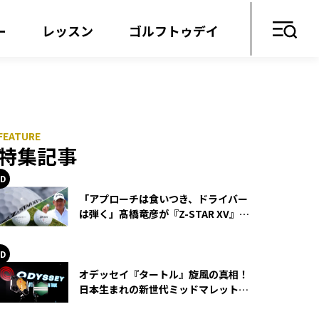
ー
レッスン
ゴルフトゥデイ
特集記事
「アプローチは食いつき、ドライバー
は弾く」髙橋竜彦が『Z-STAR XV』を
使い続ける理由
オデッセイ『タートル』旋風の真相！
日本生まれの新世代ミッドマレットが
世界を席巻