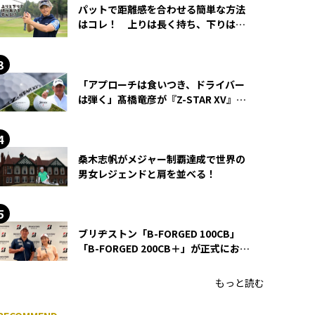
パットで距離感を合わせる簡単な方法
はコレ！ 上りは長く持ち、下りは短
く持つ！
「アプローチは食いつき、ドライバー
は弾く」髙橋竜彦が『Z-STAR XV』を
使い続ける理由
桑木志帆がメジャー制覇達成で世界の
男女レジェンドと肩を並べる！
ブリヂストン「B-FORGED 100CB」
「B-FORGED 200CB＋」が正式にお披
露目！ あのアイアンの正体がついに
明らかに！
もっと読む