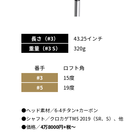
長さ（#3）
43.25インチ
重量（#3 S）
320g
番手
ロフト角
#3
15度
#5
19度
●ヘッド素材／6-4チタン+カーボン
●シャフト／クロカゲTM5 2019（SR、S）、他
●価格／
4万8000円+税～