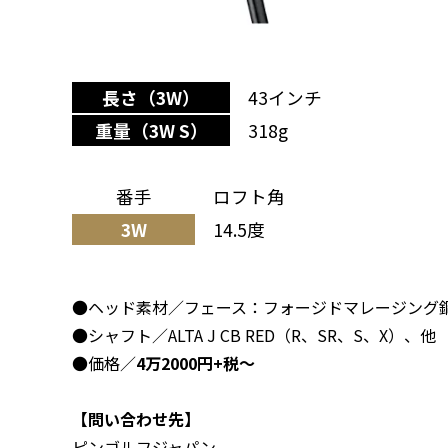
長さ（3W）
43インチ
重量（3W S）
318g
番手
ロフト角
3W
14.5度
●ヘッド素材／フェース：フォージドマレージング鋼C
●シャフト／ALTA J CB RED（R、SR、S、X）、他
●価格／
4万2000円+税～
【問い合わせ先】
ピンゴルフジャパン