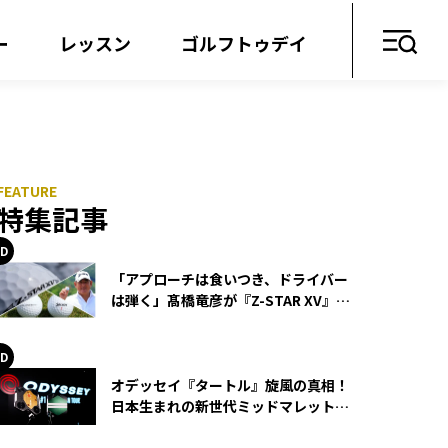
ー
レッスン
ゴルフトゥデイ
特集記事
「アプローチは食いつき、ドライバー
は弾く」髙橋竜彦が『Z-STAR XV』を
使い続ける理由
オデッセイ『タートル』旋風の真相！
日本生まれの新世代ミッドマレットが
世界を席巻