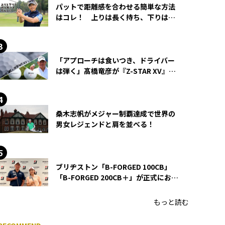
パットで距離感を合わせる簡単な方法
はコレ！ 上りは長く持ち、下りは短
く持つ！
「アプローチは食いつき、ドライバー
は弾く」髙橋竜彦が『Z-STAR XV』を
使い続ける理由
桑木志帆がメジャー制覇達成で世界の
男女レジェンドと肩を並べる！
ブリヂストン「B-FORGED 100CB」
「B-FORGED 200CB＋」が正式にお披
露目！ あのアイアンの正体がついに
明らかに！
もっと読む