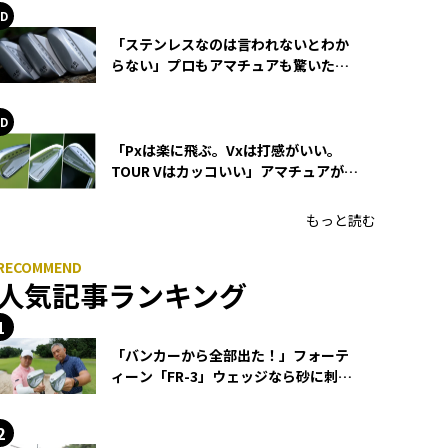
「ステンレスなのは言われないとわか
らない」プロもアマチュアも驚いた
HONMA WEDGEの打感とスピン
「Pxは楽に飛ぶ。Vxは打感がいい。
TOUR Vはカッコいい」アマチュアが選
ぶHONMA「T//WORLD アイアン」
もっと読む
人気記事ランキング
「バンカーから全部出た！」フォーテ
ィーン「FR-3」ウェッジなら砂に刺さ
らず脱出できる？