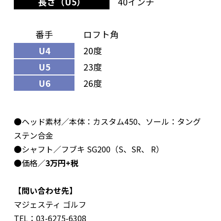
長さ（U5）
40インチ
番手
ロフト角
U4
20度
U5
23度
U6
26度
●ヘッド素材／本体：カスタム450、ソール：タング
ステン合金
●シャフト／フブキ SG200（S、SR、 R）
●価格／
3万円+税
【問い合わせ先】
マジェスティ ゴルフ
TEL：03-6275-6308