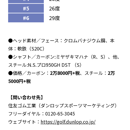
#5
26度
#6
29度
●ヘッド素材／フェース：クロムバナジウム鋼、本
体：軟鉄（S20C）
●シャフト／カーボン:ミヤザキマハナ（R、S）、他、
スチール:N.S.プロ950GH DST （S）
●価格／カーボン：
2万8000円+税
、スチール：
2万
5000円+税
【問い合わせ先】
住友ゴム工業（ダンロップスポーツマーケティング）
フリーダイヤル：0120-65-3045
ウェブサイト：
https://golf.dunlop.co.jp/