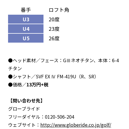
番手
ロフト角
U3
20度
U4
23度
U5
26度
●ヘッド素材／フェース：GⅢネオチタン、本体：6-4
チタン
●シャフト／SVF EX Ⅳ FM-419U（R、SR）
●価格／
13万円+税
【問い合わせ先】
グローブライド
フリーダイヤル：0120-506-204
ウェブサイト：
http://www.globeride.co.jp/golf/