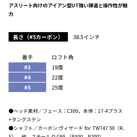
アスリート向けのアイアン型UT強い弾道と操作性が魅
力
長さ（#5カーボン）
38.5インチ
番手
ロフト角
#3
19度
#4
22度
#5
25度
●ヘッド素材／フェース：C300、本体：17-4プラス
+タングステン
●シャフト／カーボン:ヴィザード for TW747 50（R、
S）、他、スチール:D G95 （R300、R200）