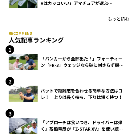
Vはカッコいい」アマチュアが選ぶ
HONMA「T//WORLD アイアン」
もっと読む
人気記事ランキング
「バンカーから全部出た！」フォーティー
ン「FR-3」ウェッジなら砂に刺さらず脱出
できる？
パットで距離感を合わせる簡単な方法はコ
レ！ 上りは長く持ち、下りは短く持つ！
「アプローチは食いつき、ドライバーは弾
く」髙橋竜彦が『Z-STAR XV』を使い続け
る理由