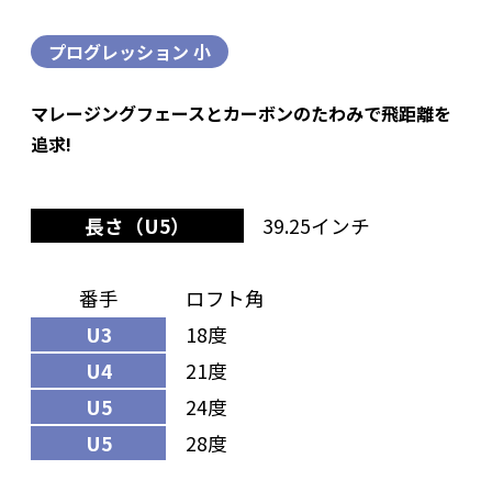
プログレッション 小
マレージングフェースとカーボンのたわみで飛距離を
追求!
長さ（U5）
39.25インチ
番手
ロフト角
U3
18度
U4
21度
U5
24度
U5
28度