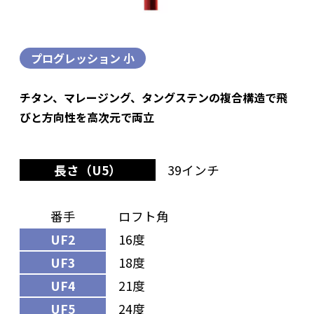
プログレッション 小
チタン、マレージング、タングステンの複合構造で飛
びと方向性を高次元で両立
長さ（U5）
39インチ
番手
ロフト角
UF2
16度
UF3
18度
UF4
21度
UF5
24度