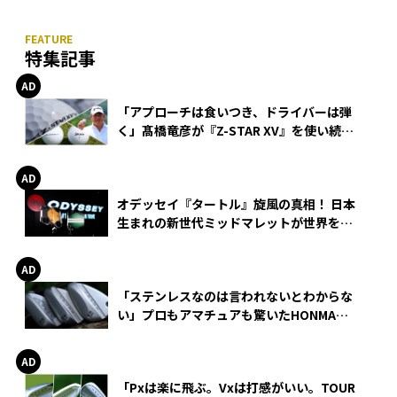
特集記事
「アプローチは食いつき、ドライバーは弾
く」髙橋竜彦が『Z-STAR XV』を使い続け
る理由
オデッセイ『タートル』旋風の真相！ 日本
生まれの新世代ミッドマレットが世界を席
巻
「ステンレスなのは言われないとわからな
い」プロもアマチュアも驚いたHONMA
WEDGEの打感とスピン
「Pxは楽に飛ぶ。Vxは打感がいい。TOUR