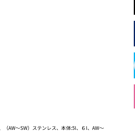
（AW～SW）ステンレス、本体:5I、６I、AW～