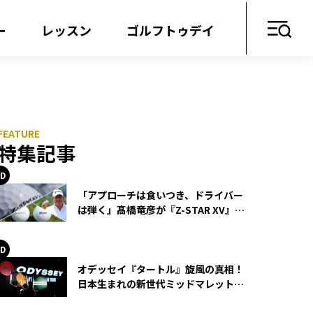
ー
レッスン
ゴルフトゥデイ
特集記事
「アプローチは食いつき、ドライバー
は弾く」髙橋竜彦が『Z-STAR XV』を
使い続ける理由
オデッセイ『タートル』旋風の真相！
日本生まれの新世代ミッドマレットが
世界を席巻