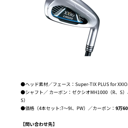
●ヘッド素材／フェース：Super-TIX PLUS for X
●シャフト／ カーボン：ゼクシオMH1000（R、S）、ス
S）
●価格（4本セット:7～9I、PW）／カーボン：
9万6
【問い合わせ先】