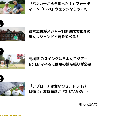
「バンカーから全部出た！」フォーテ
ィーン「FR-3」ウェッジなら砂に刺さ
らず脱出できる？
桑木志帆がメジャー制覇達成で世界の
男女レジェンドと肩を並べる！
菅楓華 のスイングは日本女子ツアー
No.1!? マネるには足の踏ん張りが必要
「アプローチは食いつき、ドライバー
は弾く」髙橋竜彦が『Z-STAR XV』を
使い続ける理由
もっと読む