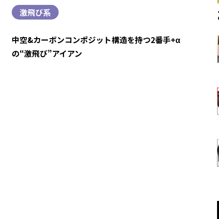
激飛び系
中空&カーボンコンポジット構造を持つ2番手+α
の“激飛び”アイアン