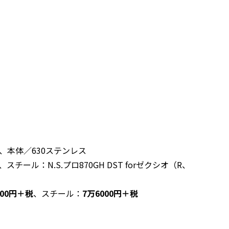
XIO、本体／630ステンレス
チール：N.S.プロ870GH DST forゼクシオ（R、
000円＋税
、スチール：
7万6000円＋税