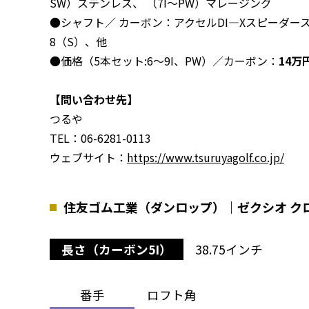
SW）ステンレス、 （7I～PW）マレージング
●シャフト／ カーボン：アクセルDI―Xスピーダース
8（S）、他
●価格（5本セット:6～9I、PW）／カーボン：
14万
【問い合わせ先】
つるや
TEL：06-6281-0113
ウェブサイト：
https://www.tsuruyagolf.co.jp/
住友ゴム工業（ダンロップ）｜ゼクシオ クロ
長さ（カーボン5I）
38.75インチ
番手
ロフト角