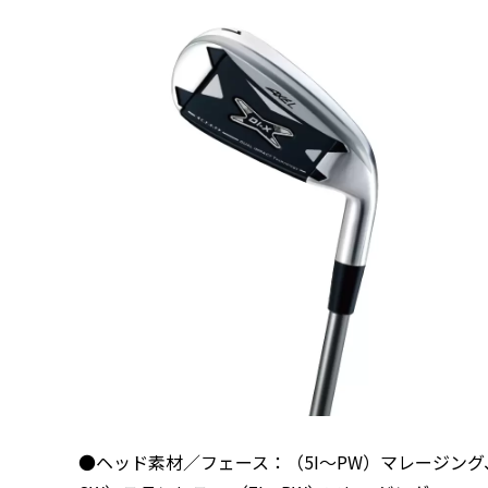
●ヘッド素材／フェース：（5I～PW）マレージング、