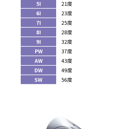
5I
21度
6I
23度
7I
25度
8I
28度
9I
32度
PW
37度
AW
43度
DW
49度
SW
56度