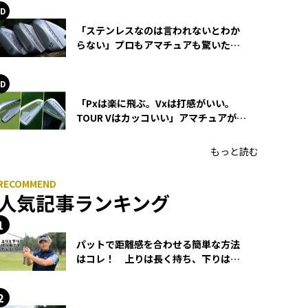
「ステンレスなのは言われないとわか
らない」プロもアマチュアも驚いた
HONMA WEDGEの打感とスピン
「Pxは楽に飛ぶ。Vxは打感がいい。
TOUR Vはカッコいい」アマチュアが選
ぶHONMA「T//WORLD アイアン」
もっと読む
人気記事ランキング
パットで距離感を合わせる簡単な方法
はコレ！ 上りは長く持ち、下りは短
く持つ！