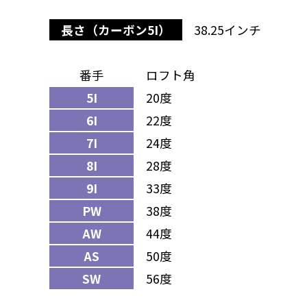
長さ（カーボン5I）
38.25インチ
番手
ロフト角
5I
20度
6I
22度
7I
24度
8I
28度
9I
33度
PW
38度
AW
44度
AS
50度
SW
56度