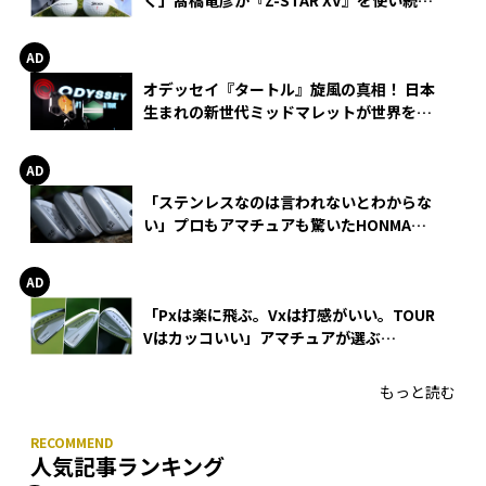
る理由
オデッセイ『タートル』旋風の真相！ 日本
生まれの新世代ミッドマレットが世界を席
巻
「ステンレスなのは言われないとわからな
い」プロもアマチュアも驚いたHONMA
WEDGEの打感とスピン
「Pxは楽に飛ぶ。Vxは打感がいい。TOUR
Vはカッコいい」アマチュアが選ぶ
HONMA「T//WORLD アイアン」
もっと読む
人気記事ランキング