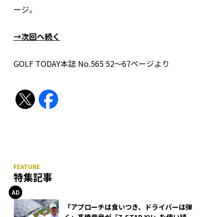
ージ。
→次回へ続く
GOLF TODAY本誌 No.565 52〜67ページより
特集記事
「アプローチは食いつき、ドライバーは弾
く」髙橋竜彦が『Z-STAR XV』を使い続け