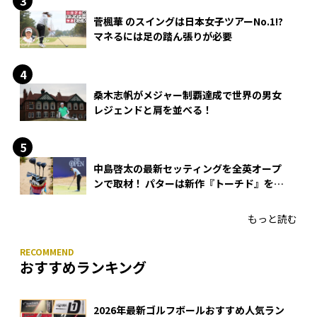
菅楓華 のスイングは日本女子ツアーNo.1!?
マネるには足の踏ん張りが必要
桑木志帆がメジャー制覇達成で世界の男女
レジェンドと肩を並べる！
中島啓太の最新セッティングを全英オープ
ンで取材！ パターは新作『トーチド』を投
入
もっと読む
おすすめランキング
2026年最新ゴルフボールおすすめ人気ラン