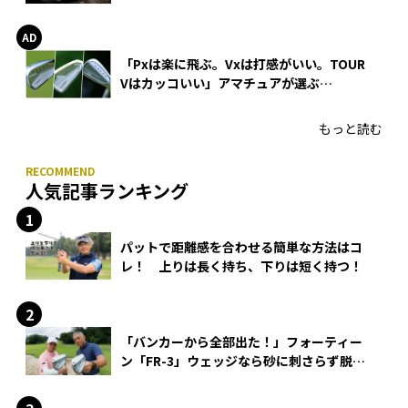
WEDGEの打感とスピン
「Pxは楽に飛ぶ。Vxは打感がいい。TOUR
Vはカッコいい」アマチュアが選ぶ
HONMA「T//WORLD アイアン」
もっと読む
人気記事ランキング
パットで距離感を合わせる簡単な方法はコ
レ！ 上りは長く持ち、下りは短く持つ！
「バンカーから全部出た！」フォーティー
ン「FR-3」ウェッジなら砂に刺さらず脱出
できる？