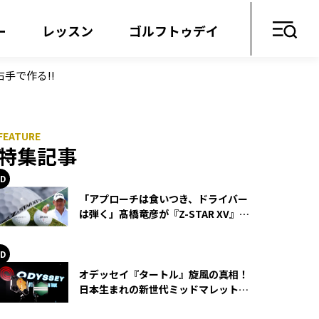
ー
レッスン
ゴルフトゥデイ
手で作る!!
特集記事
「アプローチは食いつき、ドライバー
は弾く」髙橋竜彦が『Z-STAR XV』を
使い続ける理由
オデッセイ『タートル』旋風の真相！
日本生まれの新世代ミッドマレットが
世界を席巻