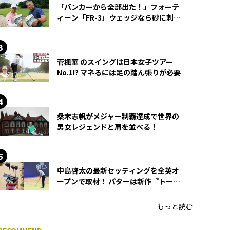
「バンカーから全部出た！」フォーテ
ィーン「FR-3」ウェッジなら砂に刺さ
らず脱出できる？
菅楓華 のスイングは日本女子ツアー
No.1!? マネるには足の踏ん張りが必要
桑木志帆がメジャー制覇達成で世界の
男女レジェンドと肩を並べる！
中島啓太の最新セッティングを全英オ
ープンで取材！ パターは新作『トーチ
ド』を投入
もっと読む