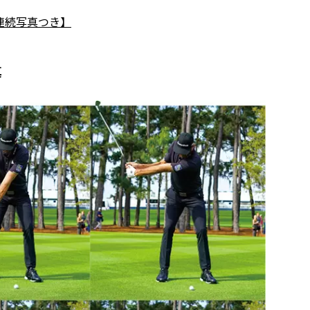
連続写真つき】
真