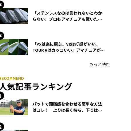
「ステンレスなのは言われないとわか
らない」プロもアマチュアも驚いた
HONMA WEDGEの打感とスピン
「Pxは楽に飛ぶ。Vxは打感がいい。
TOUR Vはカッコいい」アマチュアが選
ぶHONMA「T//WORLD アイアン」
もっと読む
人気記事ランキング
パットで距離感を合わせる簡単な方法
はコレ！ 上りは長く持ち、下りは短
く持つ！