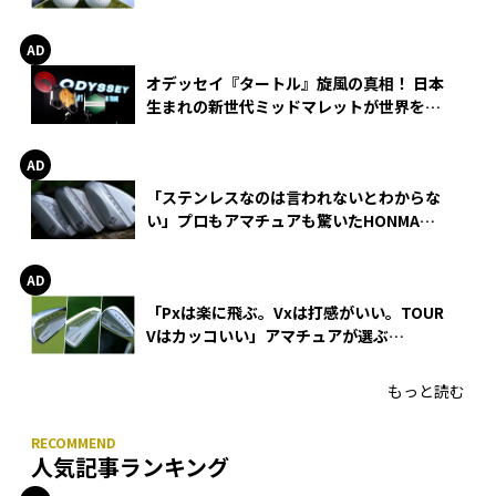
る理由
オデッセイ『タートル』旋風の真相！ 日本
生まれの新世代ミッドマレットが世界を席
巻
「ステンレスなのは言われないとわからな
い」プロもアマチュアも驚いたHONMA
WEDGEの打感とスピン
「Pxは楽に飛ぶ。Vxは打感がいい。TOUR
Vはカッコいい」アマチュアが選ぶ
HONMA「T//WORLD アイアン」
もっと読む
人気記事ランキング