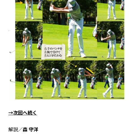
→次回へ続く
解説／
森 守洋