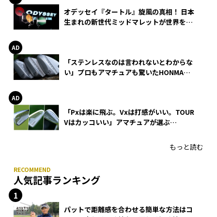
オデッセイ『タートル』旋風の真相！ 日本
生まれの新世代ミッドマレットが世界を席
巻
「ステンレスなのは言われないとわからな
い」プロもアマチュアも驚いたHONMA
WEDGEの打感とスピン
「Pxは楽に飛ぶ。Vxは打感がいい。TOUR
Vはカッコいい」アマチュアが選ぶ
HONMA「T//WORLD アイアン」
もっと読む
人気記事ランキング
パットで距離感を合わせる簡単な方法はコ