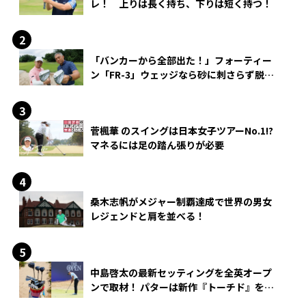
レ！ 上りは長く持ち、下りは短く持つ！
「バンカーから全部出た！」フォーティー
ン「FR-3」ウェッジなら砂に刺さらず脱出
できる？
菅楓華 のスイングは日本女子ツアーNo.1!?
マネるには足の踏ん張りが必要
桑木志帆がメジャー制覇達成で世界の男女
レジェンドと肩を並べる！
中島啓太の最新セッティングを全英オープ
ンで取材！ パターは新作『トーチド』を投
入