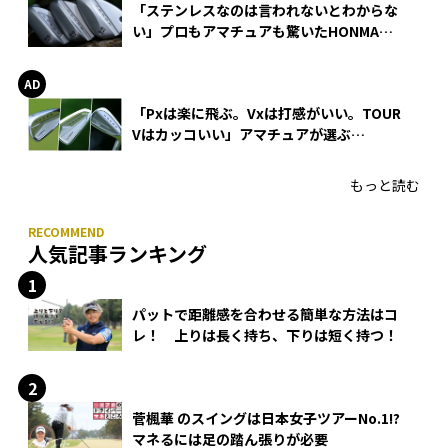
「ステンレスなのは言われないとわからな
い」プロもアマチュアも驚いたHONMA
WEDGEの打感とスピン
「Pxは楽に飛ぶ。Vxは打感がいい。TOUR
Vはカッコいい」アマチュアが選ぶ
HONMA「T//WORLD アイアン」
もっと読む
人気記事ランキング
パットで距離感を合わせる簡単な方法はコ
レ！ 上りは長く持ち、下りは短く持つ！
菅楓華 のスイングは日本女子ツアーNo.1!?
マネるには足の踏ん張りが必要