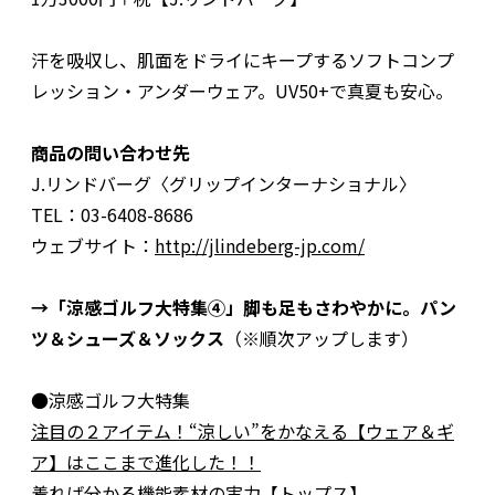
汗を吸収し、肌面をドライにキープするソフトコンプ
レッション・アンダーウェア。UV50+で真夏も安心。
商品の問い合わせ先
J.リンドバーグ〈グリップインターナショナル〉
TEL：03-6408-8686
ウェブサイト：
http://jlindeberg-jp.com/
→「涼感ゴルフ大特集④」脚も足もさわやかに。パン
ツ＆シューズ＆ソックス
（※順次アップします）
●涼感ゴルフ大特集
注目の２アイテム！“涼しい”をかなえる【ウェア＆ギ
ア】はここまで進化した！！
着れば分かる機能素材の実力【トップス】