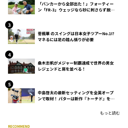
「バンカーから全部出た！」フォーティー
ン「FR-3」ウェッジなら砂に刺さらず脱出
できる？
菅楓華 のスイングは日本女子ツアーNo.1!?
マネるには足の踏ん張りが必要
桑木志帆がメジャー制覇達成で世界の男女
レジェンドと肩を並べる！
中島啓太の最新セッティングを全英オープ
ンで取材！ パターは新作『トーチド』を投
入
もっと読む