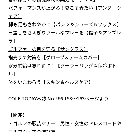
パフォーマンスが上がる！夏こそ着たい【アンダーウ
ェア】
脚も足もさわやかに【パンツ＆シューズ＆ソックス】
日差しをさえぎりクールなプレーを【帽子＆アンブレ
ラ】
ゴルファーの目を守る【サングラス】
指先まで対策を【グローブ＆アームカバー】
水分補給は忘れずに！【クーラーバッグ＆保冷ボト
ル】
体をいたわろう【スキン＆ヘルスケア】
GOLF TODAY本誌 No.566 153～163ページより
【関連】
・
ゴルフの服装マナー｜男性・女性のドレスコードや
ゴルフウェアの選び方