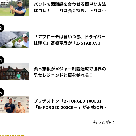
パットで距離感を合わせる簡単な方法
はコレ！ 上りは長く持ち、下りは短
く持つ！
「アプローチは食いつき、ドライバー
は弾く」髙橋竜彦が『Z-STAR XV』を
使い続ける理由
桑木志帆がメジャー制覇達成で世界の
男女レジェンドと肩を並べる！
ブリヂストン「B-FORGED 100CB」
「B-FORGED 200CB＋」が正式にお披
露目！ あのアイアンの正体がついに
明らかに！
もっと読む