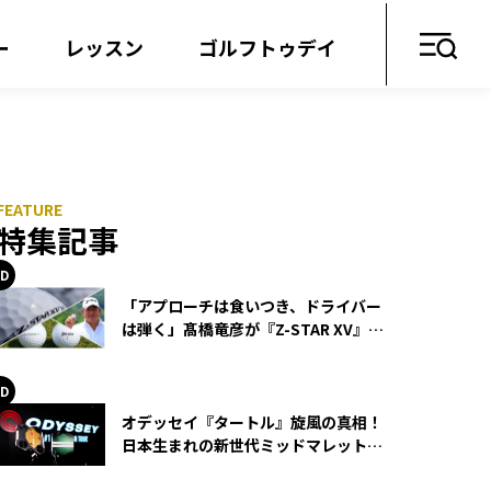
ー
レッスン
ゴルフトゥデイ
特集記事
「アプローチは食いつき、ドライバー
は弾く」髙橋竜彦が『Z-STAR XV』を
使い続ける理由
オデッセイ『タートル』旋風の真相！
日本生まれの新世代ミッドマレットが
世界を席巻