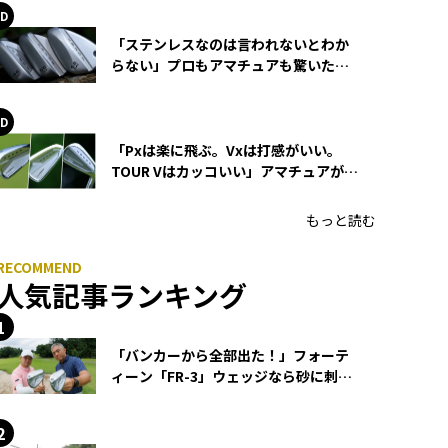
「ステンレスなのは言われないとわか
らない」プロもアマチュアも驚いた
HONMA WEDGEの打感とスピン
「Pxは楽に飛ぶ。Vxは打感がいい。
TOUR Vはカッコいい」アマチュアが選
ぶHONMA「T//WORLD アイアン」
もっと読む
人気記事ランキング
「バンカーから全部出た！」フォーテ
ィーン「FR-3」ウェッジなら砂に刺さ
らず脱出できる？