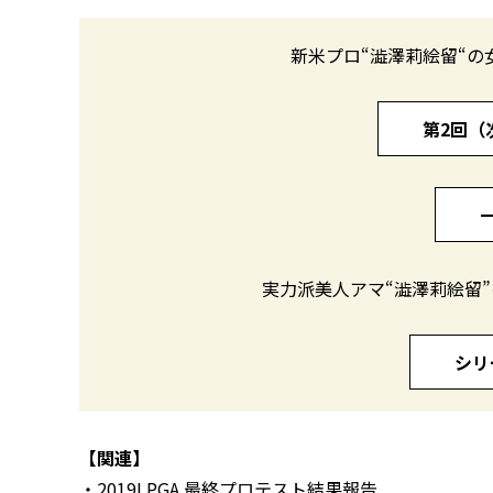
新米プロ“澁澤莉絵留“の
第2回（
実力派美人アマ“澁澤莉絵留”の
シリ
【関連】
・
2019LPGA 最終プロテスト結果報告