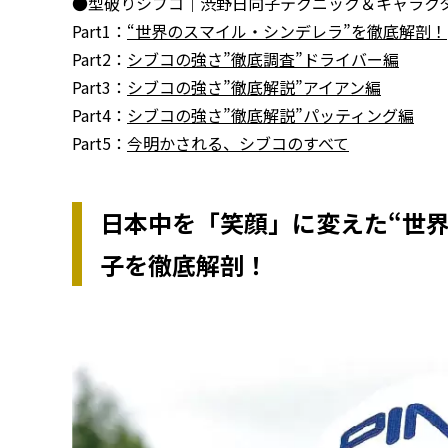
●型破りシブコ｜渋野日向子テクニック＆キャラク
Part1：
“世界のスマイル・シンデレラ”を徹底解剖！
Part2：
シブコの強さ”徹底調査”ドライバー編
Part3：
シブコの強さ”徹底解説”アイアン編
Part4：
シブコの強さ”徹底解説”パッティング編
Part5：
今明かされる、シブコのすべて
日本中を「笑顔」に変えた“世
子を徹底解剖！