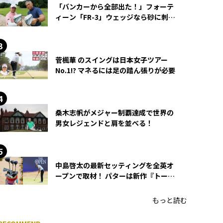
「バンカーから全部出た！」フォーテ
ィーン「FR-3」ウェッジなら砂に刺さ
らず脱出できる？
菅楓華 のスイングは日本女子ツアー
No.1!? マネるには足の踏ん張りが必要
桑木志帆がメジャー制覇達成で世界の
男女レジェンドと肩を並べる！
中島啓太の最新セッティングを全英オ
ープンで取材！ パターは新作『トーチ
ド』を投入
もっと読む