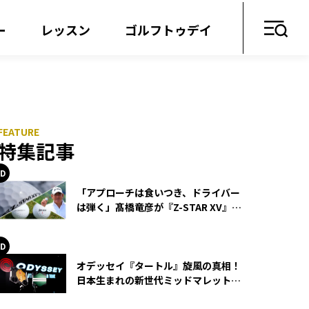
ー
レッスン
ゴルフトゥデイ
特集記事
「アプローチは食いつき、ドライバー
は弾く」髙橋竜彦が『Z-STAR XV』を
使い続ける理由
オデッセイ『タートル』旋風の真相！
日本生まれの新世代ミッドマレットが
世界を席巻