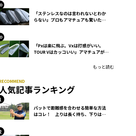
「ステンレスなのは言われないとわか
らない」プロもアマチュアも驚いた
HONMA WEDGEの打感とスピン
「Pxは楽に飛ぶ。Vxは打感がいい。
TOUR Vはカッコいい」アマチュアが選
ぶHONMA「T//WORLD アイアン」
もっと読む
人気記事ランキング
パットで距離感を合わせる簡単な方法
はコレ！ 上りは長く持ち、下りは短
く持つ！