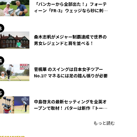
「バンカーから全部出た！」フォーテ
ィーン「FR-3」ウェッジなら砂に刺さ
らず脱出できる？
桑木志帆がメジャー制覇達成で世界の
男女レジェンドと肩を並べる！
菅楓華 のスイングは日本女子ツアー
No.1!? マネるには足の踏ん張りが必要
中島啓太の最新セッティングを全英オ
ープンで取材！ パターは新作『トーチ
ド』を投入
もっと読む