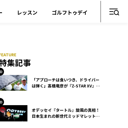
ー
レッスン
ゴルフトゥデイ
特集記事
「アプローチは食いつき、ドライバー
は弾く」髙橋竜彦が『Z-STAR XV』を
使い続ける理由
オデッセイ『タートル』旋風の真相！
日本生まれの新世代ミッドマレットが
世界を席巻