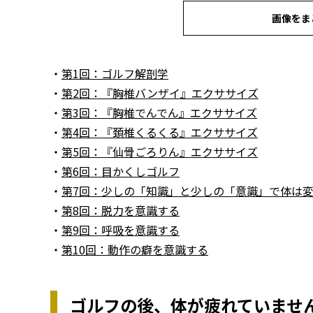
画像をま
・
第1回：ゴルフ解剖学
・
第2回：『胸椎バンザイ』エクササイズ
・
第3回：『胸椎でんでん』エクササイズ
・
第4回：『頚椎くるくる』エクササイズ
・
第5回：『仙骨ごろりん』エクササイズ
・
第6回：目かくしゴルフ
・
第7回：少しの「知識」と少しの「意識」で体は変
・
第8回：脱力を意識する
・
第9回：呼吸を意識する
・
第10回：動作の癖を意識する
ゴルフの後、体が疲れていませ