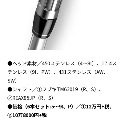
●ヘッド素材／450ステンレス（4〜8I）、17-4ス
テンレス（9I、PW）、431ステンレス（AW、
SW）
●シャフト／①フブキTM62019（R、S）、
②REAX85JP（R、S）
●
価格（6本セット:5～9I、P）／①12万円+税、
②10万8000円+税