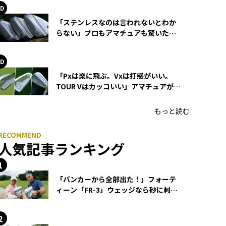
「ステンレスなのは言われないとわか
らない」プロもアマチュアも驚いた
HONMA WEDGEの打感とスピン
「Pxは楽に飛ぶ。Vxは打感がいい。
TOUR Vはカッコいい」アマチュアが選
ぶHONMA「T//WORLD アイアン」
もっと読む
人気記事ランキング
「バンカーから全部出た！」フォーテ
ィーン「FR-3」ウェッジなら砂に刺さ
らず脱出できる？