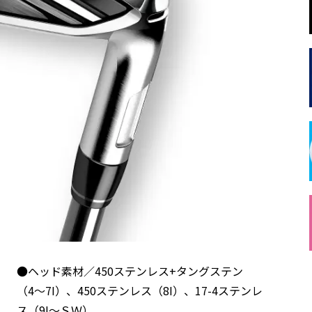
●ヘッド素材／450ステンレス+タングステン
（4〜7I）、450ステンレス（8I）、17-4ステンレ
ス（9I〜ＳＷ）