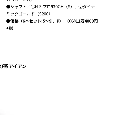
●シャフト／①N.S.プロ930GH（S）、②ダイナ
ミックゴールド（S200）
●
価格（6本セット:5～9I、P）／①②11万4000円
+税
び系アイアン