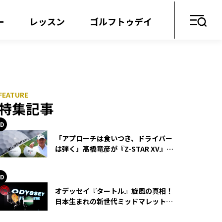
ー
レッスン
ゴルフトゥデイ
特集記事
「アプローチは食いつき、ドライバー
は弾く」髙橋竜彦が『Z-STAR XV』を
使い続ける理由
オデッセイ『タートル』旋風の真相！
日本生まれの新世代ミッドマレットが
世界を席巻