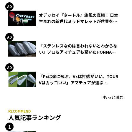
オデッセイ『タートル』旋風の真相！ 日本
生まれの新世代ミッドマレットが世界を席
巻
「ステンレスなのは言われないとわからな
い」プロもアマチュアも驚いたHONMA
WEDGEの打感とスピン
「Pxは楽に飛ぶ。Vxは打感がいい。TOUR
Vはカッコいい」アマチュアが選ぶ
HONMA「T//WORLD アイアン」
もっと読む
人気記事ランキング