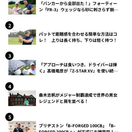
「バンカーから全部出た！」フォーティー
ン「FR-3」ウェッジなら砂に刺さらず脱出
できる？
パットで距離感を合わせる簡単な方法はコ
レ！ 上りは長く持ち、下りは短く持つ！
「アプローチは食いつき、ドライバーは弾
く」髙橋竜彦が『Z-STAR XV』を使い続け
る理由
桑木志帆がメジャー制覇達成で世界の男女
レジェンドと肩を並べる！
ブリヂストン「B-FORGED 100CB」「B-
FORGED 200CB＋」が正式にお披露目！