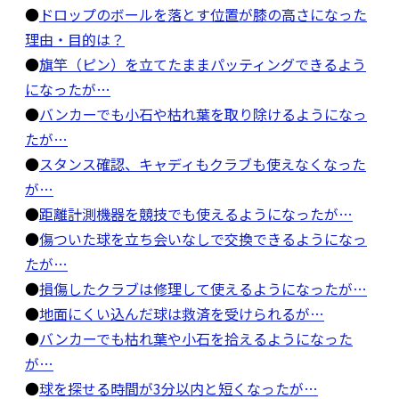
●
ドロップのボールを落とす位置が膝の高さになった
理由・目的は？
●
旗竿（ピン）を立てたままパッティングできるよう
になったが…
●
バンカーでも小石や枯れ葉を取り除けるようになっ
たが…
●
スタンス確認、キャディもクラブも使えなくなった
が…
●
距離計測機器を競技でも使えるようになったが…
●
傷ついた球を立ち会いなしで交換できるようになっ
たが…
●
損傷したクラブは修理して使えるようになったが…
●
地面にくい込んだ球は救済を受けられるが…
●
バンカーでも枯れ葉や小石を拾えるようになった
が…
●
球を探せる時間が3分以内と短くなったが…