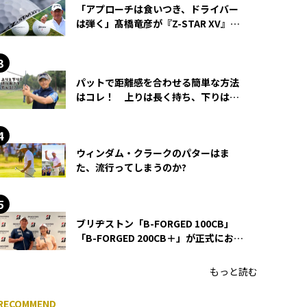
「アプローチは食いつき、ドライバー
は弾く」髙橋竜彦が『Z-STAR XV』を
使い続ける理由
パットで距離感を合わせる簡単な方法
はコレ！ 上りは長く持ち、下りは短
く持つ！
ウィンダム・クラークのパターはま
た、流行ってしまうのか?
ブリヂストン「B-FORGED 100CB」
「B-FORGED 200CB＋」が正式にお披
露目！ あのアイアンの正体がついに
明らかに！
もっと読む