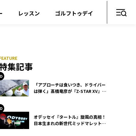
ー
レッスン
ゴルフトゥデイ
特集記事
「アプローチは食いつき、ドライバー
は弾く」髙橋竜彦が『Z-STAR XV』を
使い続ける理由
オデッセイ『タートル』旋風の真相！
日本生まれの新世代ミッドマレットが
世界を席巻