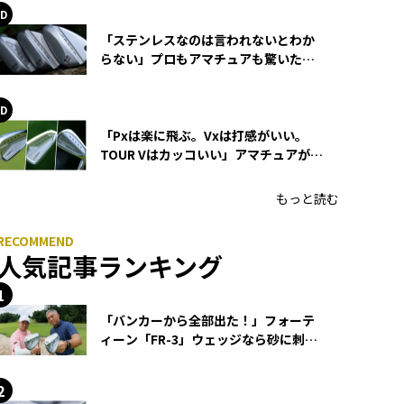
「ステンレスなのは言われないとわか
らない」プロもアマチュアも驚いた
HONMA WEDGEの打感とスピン
「Pxは楽に飛ぶ。Vxは打感がいい。
TOUR Vはカッコいい」アマチュアが選
ぶHONMA「T//WORLD アイアン」
もっと読む
人気記事ランキング
「バンカーから全部出た！」フォーテ
ィーン「FR-3」ウェッジなら砂に刺さ
らず脱出できる？