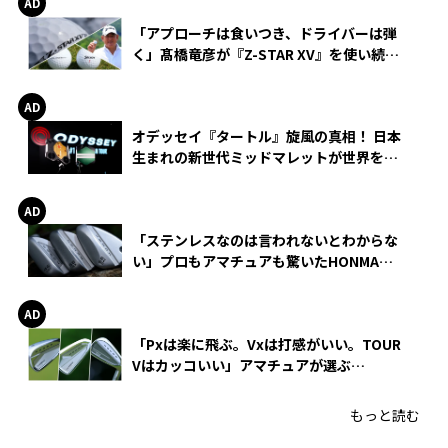
「アプローチは食いつき、ドライバーは弾
く」髙橋竜彦が『Z-STAR XV』を使い続け
る理由
オデッセイ『タートル』旋風の真相！ 日本
生まれの新世代ミッドマレットが世界を席
巻
「ステンレスなのは言われないとわからな
い」プロもアマチュアも驚いたHONMA
WEDGEの打感とスピン
「Pxは楽に飛ぶ。Vxは打感がいい。TOUR
Vはカッコいい」アマチュアが選ぶ
HONMA「T//WORLD アイアン」
もっと読む