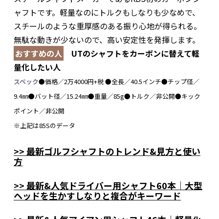
ャフトです。軽量なのにトルクもしなりも少なめで、
スチールのような重厚感のある振り心地が得られる。
無駄な動きが少ないので、高い安定性を発揮します。
おすすめの人
UTのシャフトをカーボンに替えて軽
量化したい人
スペック
●価格／2万4000円+税 ●全長／40.5インチ●チップ径／
9.4㎜●バット径／15.24㎜●重量／85g●トルク／非公開●キック
ポイント／非公開
※上記は85Sのデータ
>> 最新ゴルフシャフトのトレンド&見方と使い
方
>> 最新&人気ドライバー用シャフト60本｜大型
ヘッドを生かすしなりと複合がキーワード