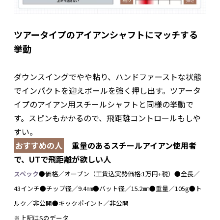
ツアータイプのアイアンシャフトにマッチする
挙動
ダウンスイングでやや粘り、ハンドファーストな状態
でインパクトを迎えボールを強く押し出す。ツアータ
イプのアイアン用スチールシャフトと同様の挙動で
す。スピンもかかるので、飛距離コントロールもしや
すい。
おすすめの人
重量のあるスチールアイアン使用者
で、UTで飛距離が欲しい人
スペック
●価格／オープン（工賃込実勢価格:1万円+税）●全長／
43インチ●チップ径／9.4㎜●バット径／15.2㎜●重量／105g●ト
ルク／非公開●キックポイント／非公開
※上記はSのデータ