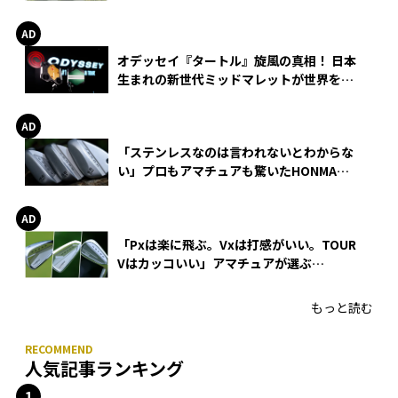
る理由
オデッセイ『タートル』旋風の真相！ 日本
生まれの新世代ミッドマレットが世界を席
巻
「ステンレスなのは言われないとわからな
い」プロもアマチュアも驚いたHONMA
WEDGEの打感とスピン
「Pxは楽に飛ぶ。Vxは打感がいい。TOUR
Vはカッコいい」アマチュアが選ぶ
HONMA「T//WORLD アイアン」
もっと読む
人気記事ランキング