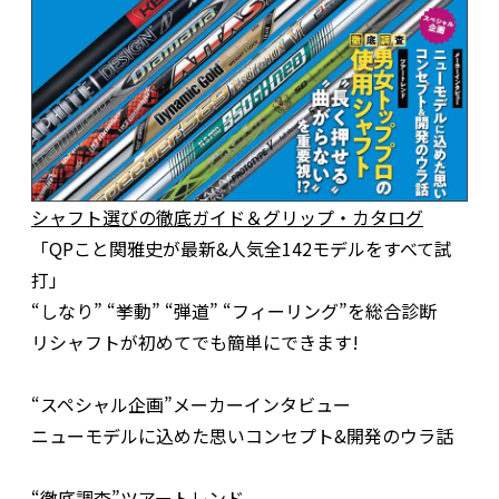
シャフト選びの徹底ガイド＆グリップ・カタログ
「QPこと関雅史が最新&人気全142モデルをすべて試
打」
“しなり” “挙動” “弾道” “フィーリング”を総合診断
リシャフトが初めてでも簡単にできます!
“スペシャル企画”メーカーインタビュー
ニューモデルに込めた思いコンセプト&開発のウラ話
“徹底調査”ツアートレンド