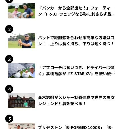
「バンカーから全部出た！」フォーティー
ン「FR-3」ウェッジなら砂に刺さらず脱出
できる？
パットで距離感を合わせる簡単な方法はコ
レ！ 上りは長く持ち、下りは短く持つ！
「アプローチは食いつき、ドライバーは弾
く」髙橋竜彦が『Z-STAR XV』を使い続け
る理由
桑木志帆がメジャー制覇達成で世界の男女
レジェンドと肩を並べる！
ブリヂストン「B-FORGED 100CB」「B-