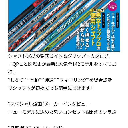
シャフト選びの徹底ガイド＆グリップ・カタログ
「QPこと関雅史が最新&人気全142モデルをすべて試
打」
“しなり” “挙動” “弾道” “フィーリング”を総合診断
リシャフトが初めてでも簡単にできます!
“スペシャル企画”メーカーインタビュー
ニューモデルに込めた思いコンセプト&開発のウラ話
“徹底調査”ツアートレンド