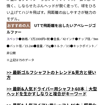
強く、しならせたぶんヘッドが鋭く走って、球をひろ
い上げてハジキ飛ばす。飛距離の出しやすさが魅力の
モデル。
おすすめの人
UTで飛距離を出したいアベレージゴ
ルファー
スペック
●価格／3万2000円+税 ●全長／42インチ●チップ径／9㎜
●バット径／15.2㎜●重量／75g●トルク／3.5●キックポイント／
非公開
※上記は75のデータ
>> 最新ゴルフシャフトのトレンド&見方と使い
方
>> 最新&人気ドライバー用シャフト60本｜大型
ヘッドを生かすしなりと複合がキーワード
>> 最新&人気アイアン用シャフト46本｜軽量化