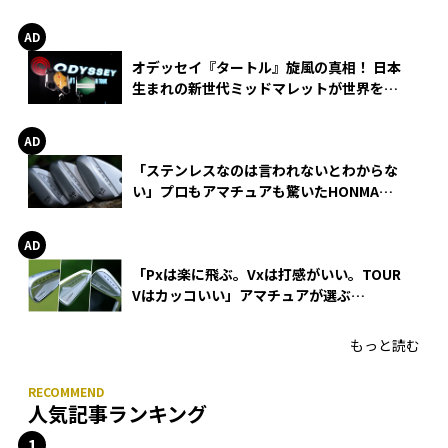
る理由
オデッセイ『タートル』旋風の真相！ 日本
生まれの新世代ミッドマレットが世界を席
巻
「ステンレスなのは言われないとわからな
い」プロもアマチュアも驚いたHONMA
WEDGEの打感とスピン
「Pxは楽に飛ぶ。Vxは打感がいい。TOUR
Vはカッコいい」アマチュアが選ぶ
HONMA「T//WORLD アイアン」
もっと読む
人気記事ランキング