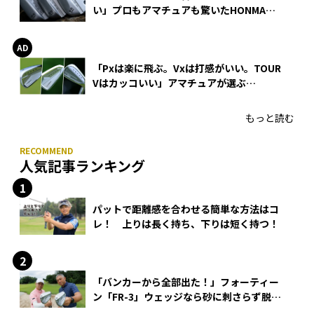
い」プロもアマチュアも驚いたHONMA
WEDGEの打感とスピン
「Pxは楽に飛ぶ。Vxは打感がいい。TOUR
Vはカッコいい」アマチュアが選ぶ
HONMA「T//WORLD アイアン」
もっと読む
人気記事ランキング
パットで距離感を合わせる簡単な方法はコ
レ！ 上りは長く持ち、下りは短く持つ！
「バンカーから全部出た！」フォーティー
ン「FR-3」ウェッジなら砂に刺さらず脱出
できる？