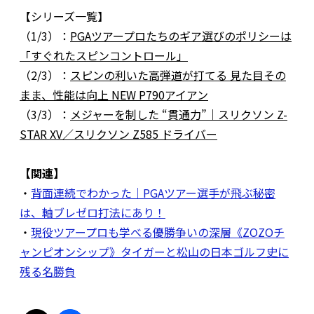
【シリーズ一覧】
（1/3）：
PGAツアープロたちのギア選びのポリシーは
「すぐれたスピンコントロール」
（2/3）：
スピンの利いた高弾道が打てる ⾒た⽬その
まま、性能は向上 NEW P790アイアン
（3/3）：
メジャーを制した “貫通⼒”｜スリクソン Z-
STAR XV／スリクソン Z585 ドライバー
【関連】
・
背面連続でわかった｜PGAツアー選手が飛ぶ秘密
は、軸ブレゼロ打法にあり！
・
現役ツアープロも学べる優勝争いの深層《ZOZOチ
ャンピオンシップ》タイガーと松山の日本ゴルフ史に
残る名勝負