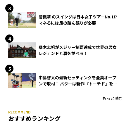
菅楓華 のスイングは日本女子ツアーNo.1!?
マネるには足の踏ん張りが必要
桑木志帆がメジャー制覇達成で世界の男女
レジェンドと肩を並べる！
中島啓太の最新セッティングを全英オープ
ンで取材！ パターは新作『トーチド』を投
入
もっと読む
おすすめランキング