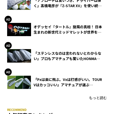
「アプローチは食いつき、ドライバーは弾
く」髙橋竜彦が『Z-STAR XV』を使い続け
る理由
オデッセイ『タートル』旋風の真相！ 日本
生まれの新世代ミッドマレットが世界を席
巻
「ステンレスなのは言われないとわからな
い」プロもアマチュアも驚いたHONMA
WEDGEの打感とスピン
「Pxは楽に飛ぶ。Vxは打感がいい。TOUR
Vはカッコいい」アマチュアが選ぶ
HONMA「T//WORLD アイアン」
もっと読む