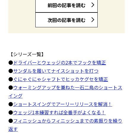
前回の記事を読む
次回の記事を読む
【シリーズ一覧】
●
ドライバーとウェッジの2本でフックを矯正
●
サンダルを履いてナイスショットを打つ
●
ぐにゃぐにゃシャフトでヒッカケグセを矯正
●
ウォーミングアップを兼ねた一石二鳥のショートス
イング
●
ショートスイングでアーリーリリースを解消！
●
ウェッジ1本練習すれば全番手がよくなる！
●
フィニッシュからフィニッシュまでの素振りを繰り
返す