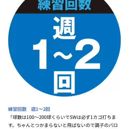
練習回数 週1〜2回
「球数は100〜200球くらいでSWは必ず1カゴ打ちま
す。ちゃんとつかまらないと飛ばないので調子のバロ