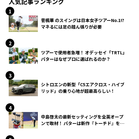
人気記事ランキング
菅楓華 のスイングは日本女子ツアーNo.1!?
マネるには足の踏ん張りが必要
ツアーで使用者急増！ オデッセイ「TRTL」
パターはなぜプロに選ばれるのか？
シトロエンの新型「C5エアクロス・ハイブ
リッド」の乗り心地が超最高らしい！
中島啓太の最新セッティングを全英オープ
ンで取材！ パターは新作『トーチド』を投
入