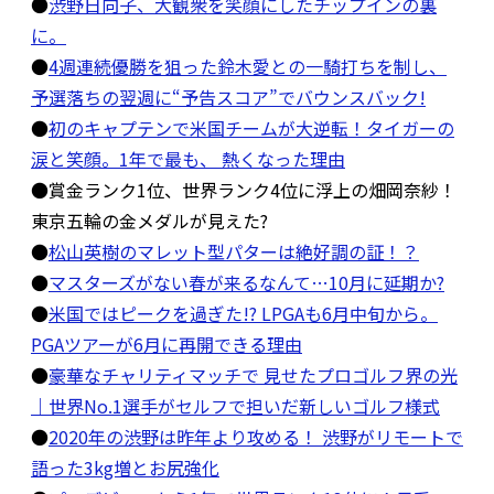
●
渋野日向子、大観衆を笑顔にしたチップインの裏
に。
●
4週連続優勝を狙った鈴木愛との一騎打ちを制し、
予選落ちの翌週に“予告スコア”でバウンスバック!
●
初のキャプテンで米国チームが大逆転！タイガーの
涙と笑顔。1年で最も、 熱くなった理由
●賞金ランク1位、世界ランク4位に浮上の畑岡奈紗！
東京五輪の金メダルが見えた?
●
松山英樹のマレット型パターは絶好調の証！？
●
マスターズがない春が来るなんて…10月に延期か?
●
米国ではピークを過ぎた!? LPGAも6月中旬から。
PGAツアーが6月に再開できる理由
●
豪華なチャリティマッチで 見せたプロゴルフ界の光
｜世界No.1選手がセルフで担いだ新しいゴルフ様式
●
2020年の渋野は昨年より攻める！ 渋野がリモートで
語った3kg増とお尻強化