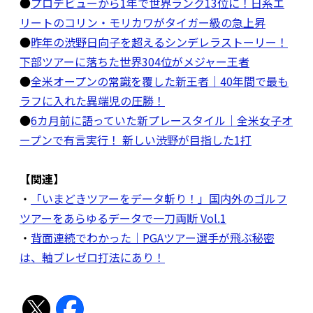
●
プロデビューから1年で世界ランク13位に！日系エ
リートのコリン・モリカワがタイガー級の急上昇
●
昨年の渋野日向子を超えるシンデレラストーリー！
下部ツアーに落ちた世界304位がメジャー王者
●
全米オープンの常識を覆した新王者｜40年間で最も
ラフに入れた異端児の圧勝！
●
6カ月前に語っていた新プレースタイル｜全米女子オ
ープンで有言実行！ 新しい渋野が目指した1打
【関連】
・
「いまどきツアーをデータ斬り！」国内外のゴルフ
ツアーをあらゆるデータで一刀両断 Vol.1
・
背面連続でわかった｜PGAツアー選手が飛ぶ秘密
は、軸ブレゼロ打法にあり！