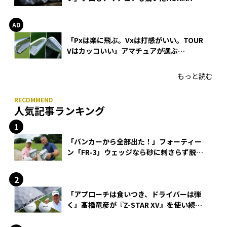
WEDGEの打感とスピン
「Pxは楽に飛ぶ。Vxは打感がいい。TOUR
Vはカッコいい」アマチュアが選ぶ
HONMA「T//WORLD アイアン」
もっと読む
人気記事ランキング
「バンカーから全部出た！」フォーティー
ン「FR-3」ウェッジなら砂に刺さらず脱出
できる？
「アプローチは食いつき、ドライバーは弾
く」髙橋竜彦が『Z-STAR XV』を使い続け
る理由