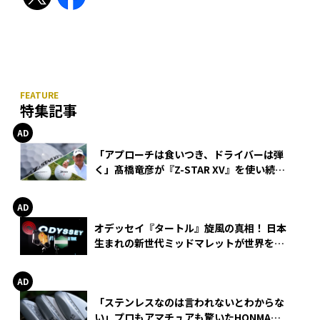
特集記事
「アプローチは食いつき、ドライバーは弾
く」髙橋竜彦が『Z-STAR XV』を使い続け
る理由
オデッセイ『タートル』旋風の真相！ 日本
生まれの新世代ミッドマレットが世界を席
巻
「ステンレスなのは言われないとわからな
い」プロもアマチュアも驚いたHONMA