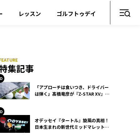
ー
レッスン
ゴルフトゥデイ
特集記事
「アプローチは食いつき、ドライバー
は弾く」髙橋竜彦が『Z-STAR XV』を
使い続ける理由
オデッセイ『タートル』旋風の真相！
日本生まれの新世代ミッドマレットが
世界を席巻