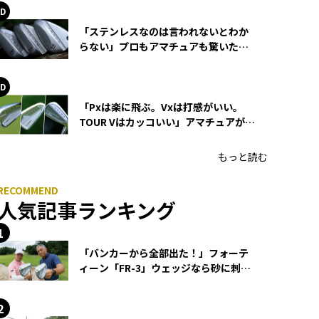
「ステンレスなのは言われないとわか
らない」プロもアマチュアも驚いた
HONMA WEDGEの打感とスピン
「Pxは楽に飛ぶ。Vxは打感がいい。
TOUR Vはカッコいい」アマチュアが選
ぶHONMA「T//WORLD アイアン」
もっと読む
人気記事ランキング
「バンカーから全部出た！」フォーテ
ィーン「FR-3」ウェッジなら砂に刺さ
らず脱出できる？