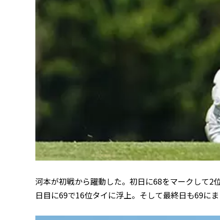
河本が初戦から躍動した。初日に68をマークして2位
日目に69で16位タイに浮上。そして最終日も69に