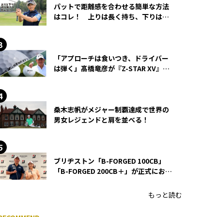
パットで距離感を合わせる簡単な方法
はコレ！ 上りは長く持ち、下りは短
く持つ！
「アプローチは食いつき、ドライバー
は弾く」髙橋竜彦が『Z-STAR XV』を
使い続ける理由
桑木志帆がメジャー制覇達成で世界の
男女レジェンドと肩を並べる！
ブリヂストン「B-FORGED 100CB」
「B-FORGED 200CB＋」が正式にお披
露目！ あのアイアンの正体がついに
明らかに！
もっと読む