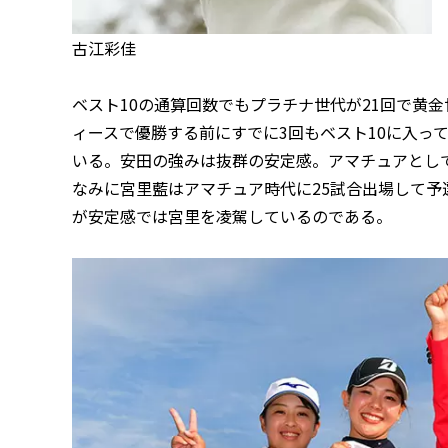
古江彩佳
ベスト10の通算回数でもプラチナ世代が21回で黄
ィースで優勝する前にすでに3回もベスト10に入っ
いる。安田の強みは抜群の安定感。アマチュアとして
なみに宮里藍はアマチュア時代に25試合出場して予
が安定感では宮里を凌駕しているのである。