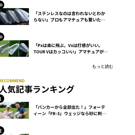
「ステンレスなのは言われないとわか
らない」プロもアマチュアも驚いた
HONMA WEDGEの打感とスピン
「Pxは楽に飛ぶ。Vxは打感がいい。
TOUR Vはカッコいい」アマチュアが選
ぶHONMA「T//WORLD アイアン」
もっと読む
人気記事ランキング
「バンカーから全部出た！」フォーテ
ィーン「FR-3」ウェッジなら砂に刺さ
らず脱出できる？