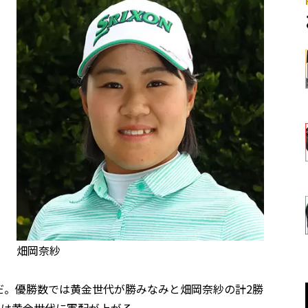
畑岡奈紗
だ。優勝数では黄金世代が勝みなみと畑岡奈紗の計2勝
では黄金世代に軍配が上がる。