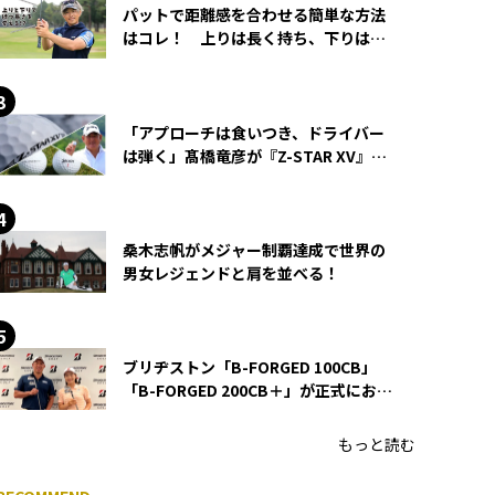
パットで距離感を合わせる簡単な方法
はコレ！ 上りは長く持ち、下りは短
く持つ！
「アプローチは食いつき、ドライバー
は弾く」髙橋竜彦が『Z-STAR XV』を
使い続ける理由
桑木志帆がメジャー制覇達成で世界の
男女レジェンドと肩を並べる！
ブリヂストン「B-FORGED 100CB」
「B-FORGED 200CB＋」が正式にお披
露目！ あのアイアンの正体がついに
明らかに！
もっと読む