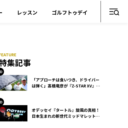
ー
レッスン
ゴルフトゥデイ
特集記事
「アプローチは食いつき、ドライバー
は弾く」髙橋竜彦が『Z-STAR XV』を
使い続ける理由
オデッセイ『タートル』旋風の真相！
日本生まれの新世代ミッドマレットが
世界を席巻