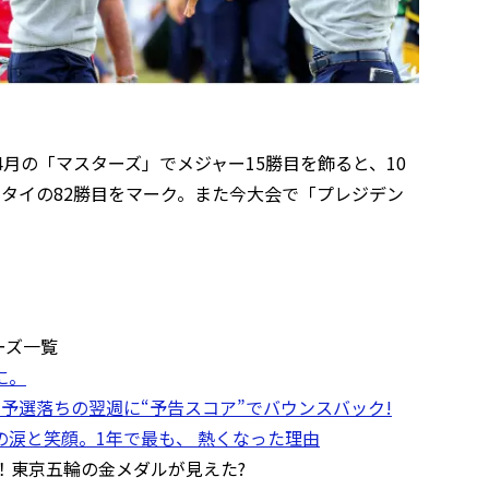
9年は4月の「マスターズ」でメジャー15勝目を飾ると、10
多タイの82勝目をマーク。また今大会で「プレジデン
リーズ一覧
に。
予選落ちの翌週に“予告スコア”でバウンスバック!
涙と笑顔。1年で最も、 熱くなった理由
！東京五輪の金メダルが見えた?