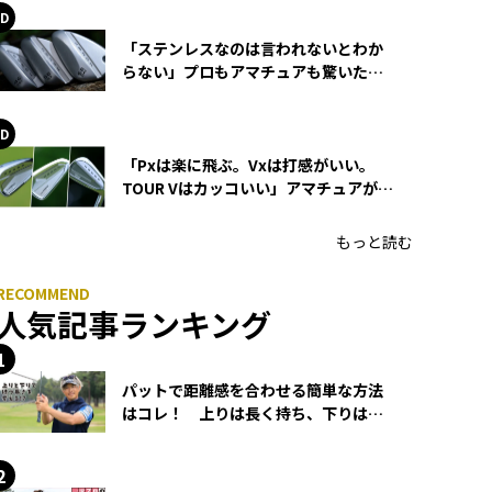
「ステンレスなのは言われないとわか
らない」プロもアマチュアも驚いた
HONMA WEDGEの打感とスピン
「Pxは楽に飛ぶ。Vxは打感がいい。
TOUR Vはカッコいい」アマチュアが選
ぶHONMA「T//WORLD アイアン」
もっと読む
人気記事ランキング
パットで距離感を合わせる簡単な方法
はコレ！ 上りは長く持ち、下りは短
く持つ！