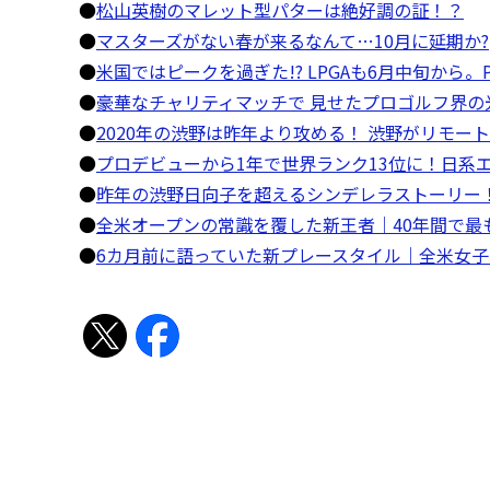
●
松山英樹のマレット型パターは絶好調の証！？
●
マスターズがない春が来るなんて…10月に延期か?
●
米国ではピークを過ぎた!? LPGAも6月中旬から
●
豪華なチャリティマッチで 見せたプロゴルフ界の
●
2020年の渋野は昨年より攻める！ 渋野がリモート
●
プロデビューから1年で世界ランク13位に！日系
●
昨年の渋野日向子を超えるシンデレラストーリー！
●
全米オープンの常識を覆した新王者｜40年間で最
●
6カ月前に語っていた新プレースタイル｜全米女子オ