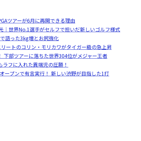
。PGAツアーが6月に再開できる理由
光｜世界No.1選手がセルフで担いだ新しいゴルフ様式
で語った3kg増とお尻強化
エリートのコリン・モリカワがタイガー級の急上昇
 下部ツアーに落ちた世界304位がメジャー王者
もラフに入れた異端児の圧勝！
ープンで有言実行！ 新しい渋野が目指した1打