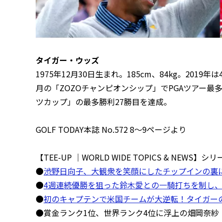
タイガー・ウッズ
1975年12月30日生まれ。185cm、84kg。201
月の「ZOZOチャンピオンシップ」でPGAツアー最
ツカップ」の最多勝利27勝目を達成。
GOLF TODAY本誌 No.572 8〜9ページより
【TEE-UP ｜WORLD WIDE TOPICS & NEWS】シ
●
渋野日向子、大観衆を笑顔にしたチップインの裏
●
4週連続優勝を狙った鈴木愛との一騎打ちを制し、
●
初のキャプテンで米国チームが大逆転！タイガーの
●賞金ランク1位、世界ランク4位に浮上の畑岡奈紗