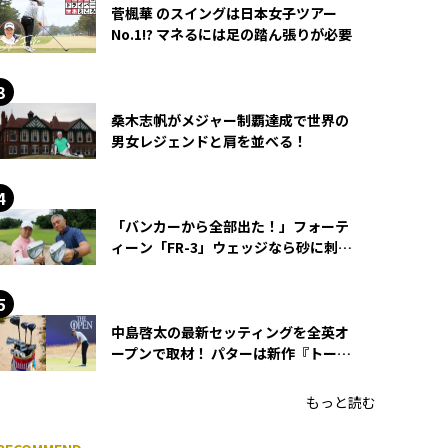
菅楓華 のスイングは日本女子ツアー
No.1!? マネるには足の踏ん張りが必要
桑木志帆がメジャー制覇達成で世界の
男女レジェンドと肩を並べる！
「バンカーから全部出た！」フォーテ
ィーン「FR-3」ウェッジなら砂に刺さ
らず脱出できる？
中島啓太の最新セッティングを全英オ
ープンで取材！ パターは新作『トーチ
ド』を投入
もっと読む