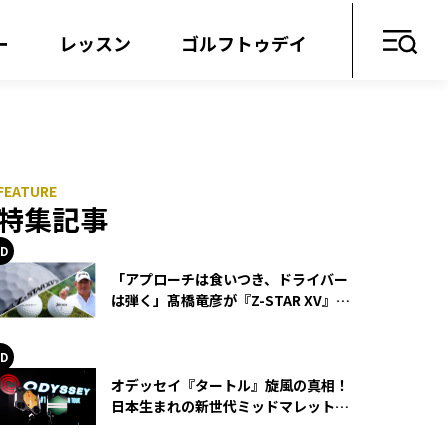
ー
レッスン
ゴルフトゥデイ
特集記事
「アプローチは食いつき、ドライバー
は弾く」髙橋竜彦が『Z-STAR XV』を
使い続ける理由
オデッセイ『タートル』旋風の真相！
日本生まれの新世代ミッドマレットが
世界を席巻