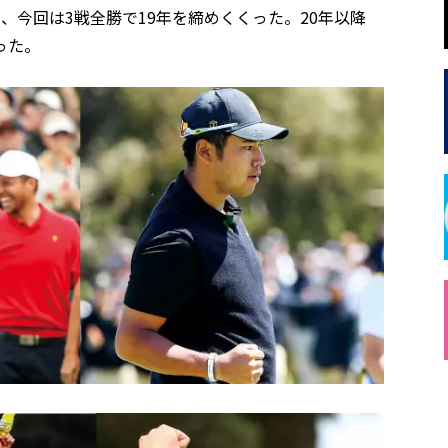
、今回は3戦全勝で19年を締めくくった。20年以降
った。