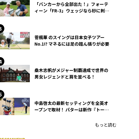
「バンカーから全部出た！」フォーテ
ィーン「FR-3」ウェッジなら砂に刺さ
らず脱出できる？
菅楓華 のスイングは日本女子ツアー
No.1!? マネるには足の踏ん張りが必要
桑木志帆がメジャー制覇達成で世界の
男女レジェンドと肩を並べる！
中島啓太の最新セッティングを全英オ
ープンで取材！ パターは新作『トーチ
ド』を投入
もっと読む