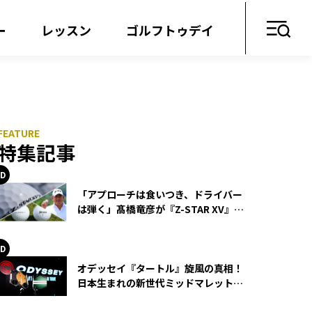
ー
レッスン
ゴルフトゥデイ
特集記事
「アプローチは食いつき、ドライバー
は弾く」髙橋竜彦が『Z-STAR XV』を
使い続ける理由
オデッセイ『タートル』旋風の真相！
日本生まれの新世代ミッドマレットが
世界を席巻