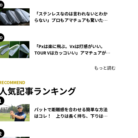
「ステンレスなのは言われないとわか
らない」プロもアマチュアも驚いた
HONMA WEDGEの打感とスピン
「Pxは楽に飛ぶ。Vxは打感がいい。
TOUR Vはカッコいい」アマチュアが選
ぶHONMA「T//WORLD アイアン」
もっと読む
人気記事ランキング
パットで距離感を合わせる簡単な方法
はコレ！ 上りは長く持ち、下りは短
く持つ！