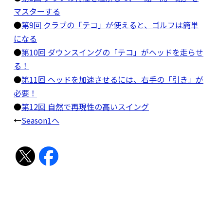
マスターする
●
第9回 クラブの「テコ」が使えると、ゴルフは簡単
になる
●
第10回 ダウンスイングの「テコ」がヘッドを走らせ
る！
●
第11回 ヘッドを加速させるには、右手の「引き」が
必要！
●
第12回 自然で再現性の高いスイング
←
Season1へ