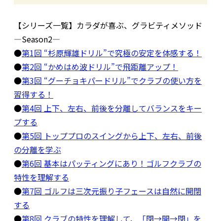
【シリーズ一覧】カラダが喜ぶ、グラビティメソッド
―Season2―
●
第1回 “杉原輝雄ドリル”で究極の安定を体感する！
●
第2回 “かめはめ波ドリル”で飛距離アップ！
●
第3回 “グーチョキパードリル”でクラブの使い方を
習得する！
●
第4回 上下、左右、前後を分離してバランスをキー
プする
●
第5回 トッププロのスイングから上下、左右、前後
の分離を学ぶ
●
第6回 基本はパッティングにあり！ゴルフクラブの
特性を理解する
●
第7回 ゴルフは三次元振り子フェースは自然に開閉
する
●
第8回 クラブの特性を理解して、「閉→開→閉」を