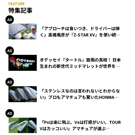
特集記事
「アプローチは食いつき、ドライバーは弾
く」髙橋竜彦が『Z-STAR XV』を使い続け
る理由
オデッセイ『タートル』旋風の真相！ 日本
生まれの新世代ミッドマレットが世界を席
巻
「ステンレスなのは言われないとわからな
い」プロもアマチュアも驚いたHONMA
WEDGEの打感とスピン
「Pxは楽に飛ぶ。Vxは打感がいい。TOUR
Vはカッコいい」アマチュアが選ぶ
HONMA「T//WORLD アイアン」