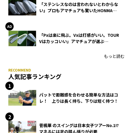
「ステンレスなのは言われないとわからな
い」プロもアマチュアも驚いたHONMA
WEDGEの打感とスピン
「Pxは楽に飛ぶ。Vxは打感がいい。TOUR
Vはカッコいい」アマチュアが選ぶ
HONMA「T//WORLD アイアン」
もっと読む
人気記事ランキング
パットで距離感を合わせる簡単な方法はコ
レ！ 上りは長く持ち、下りは短く持つ！
菅楓華 のスイングは日本女子ツアーNo.1!?
マネるには足の踏ん張りが必要