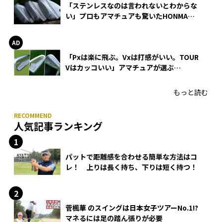
「ステンレスなのは言われないとわからな
い」プロもアマチュアも驚いたHONMA
WEDGEの打感とスピン
「Pxは楽に飛ぶ。Vxは打感がいい。TOUR
Vはカッコいい」アマチュアが選ぶ
HONMA「T//WORLD アイアン」
もっと読む
人気記事ランキング
パットで距離感を合わせる簡単な方法はコ
レ！ 上りは長く持ち、下りは短く持つ！
菅楓華 のスイングは日本女子ツアーNo.1!?
マネるには足の踏ん張りが必要