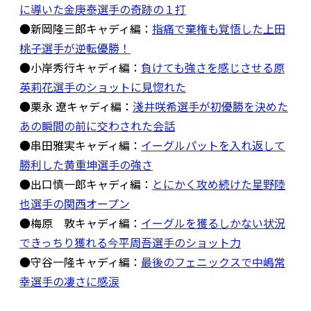
に導いた金庚泰選手の奇跡の１打
●新岡隆三郎キャディ編：
指痛で棄権も覚悟した上田
桃子選手が逆転優勝！
●小岸秀行キャディ編：
負けても強さを感じさせる原
英莉花選手のショットに見惚れた
●栗永 遼キャディ編：
淺井咲希選手が初優勝を決めた
あの瞬間の前に交わされた会話
●串田雅実キャディ編：
イーグルパットを入れ返して
勝利した黄重坤選手の強さ
●出口慎一郎キャディ編：
とにかく攻め続けた星野陸
也選手の関西オープン
●梅原 敦キャディ編：
イーグルを獲るしかない状況
できっちり獲れる今平周吾選手のショット力
●守谷一隆キャディ編：
最後のフェニックスで中嶋常
幸選手の凄さに感涙