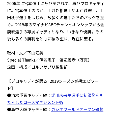
2006年に宮本選手に呼び戻されて、再びプロキャディ
に。宮本選手のほか、上井邦裕選手や木戸愛選手、上
田桃子選手をはじめ、数多くの選手たちのバッグを担
ぐ。2015年のマイナビABCチャンピオンシップから金
庚泰選手の専属キャディとなり、いきなり優勝。その
後も多くの勝利をともに積み重ね、現在に至る。
取材・文／下山江美
Special Thanks／伊能恵子 渡辺義孝（写真）
企画・構成／ゴルフサプリ編集部
【プロキャディが語る! 2019シーズン熱戦エピソー
ド】
●清水重憲キャディ編：
堀川未来夢選手に初優勝をも
たらしたコースマネジメント術
●島中大輔キャディ編：
カシオワールドオープン優勝