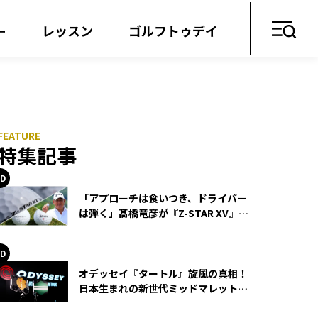
ー
レッスン
ゴルフトゥデイ
特集記事
「アプローチは食いつき、ドライバー
は弾く」髙橋竜彦が『Z-STAR XV』を
使い続ける理由
オデッセイ『タートル』旋風の真相！
日本生まれの新世代ミッドマレットが
世界を席巻