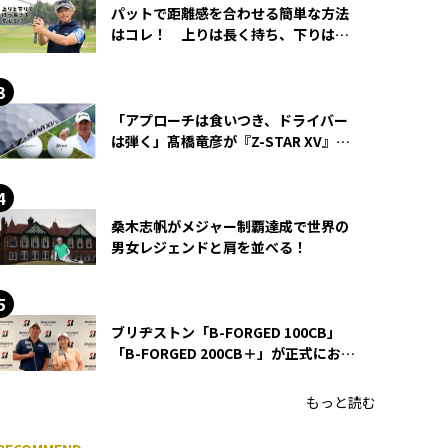
パットで距離感を合わせる簡単な方法
はコレ！ 上りは長く持ち、下りは短
く持つ！
「アプローチは食いつき、ドライバー
は弾く」髙橋竜彦が『Z-STAR XV』を
使い続ける理由
桑木志帆がメジャー制覇達成で世界の
男女レジェンドと肩を並べる！
ブリヂストン「B-FORGED 100CB」
「B-FORGED 200CB＋」が正式にお披
露目！ あのアイアンの正体がついに
明らかに！
もっと読む