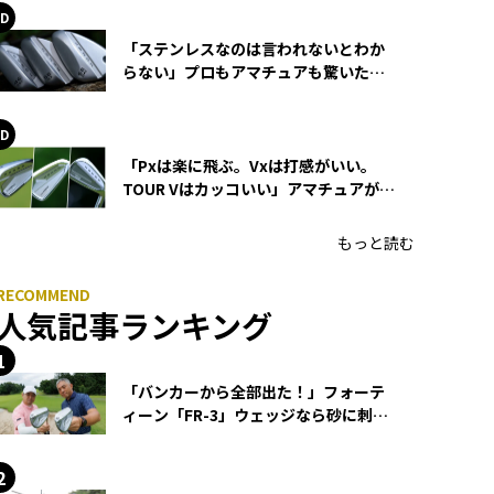
「ステンレスなのは言われないとわか
らない」プロもアマチュアも驚いた
HONMA WEDGEの打感とスピン
「Pxは楽に飛ぶ。Vxは打感がいい。
TOUR Vはカッコいい」アマチュアが選
ぶHONMA「T//WORLD アイアン」
もっと読む
人気記事ランキング
「バンカーから全部出た！」フォーテ
ィーン「FR-3」ウェッジなら砂に刺さ
らず脱出できる？