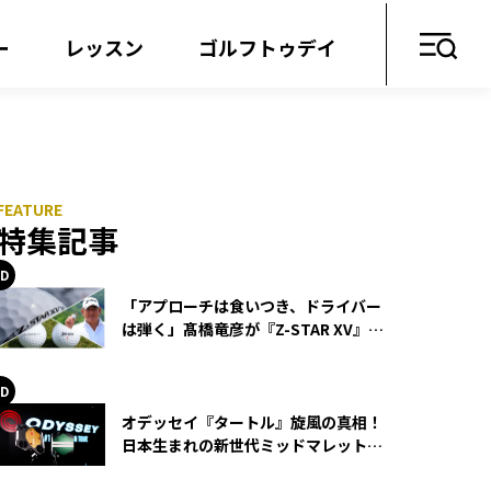
ー
レッスン
ゴルフトゥデイ
特集記事
「アプローチは食いつき、ドライバー
は弾く」髙橋竜彦が『Z-STAR XV』を
使い続ける理由
オデッセイ『タートル』旋風の真相！
日本生まれの新世代ミッドマレットが
世界を席巻