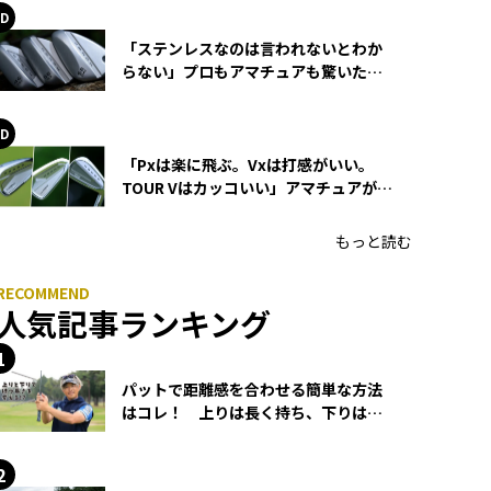
「ステンレスなのは言われないとわか
らない」プロもアマチュアも驚いた
HONMA WEDGEの打感とスピン
「Pxは楽に飛ぶ。Vxは打感がいい。
TOUR Vはカッコいい」アマチュアが選
ぶHONMA「T//WORLD アイアン」
もっと読む
人気記事ランキング
パットで距離感を合わせる簡単な方法
はコレ！ 上りは長く持ち、下りは短
く持つ！