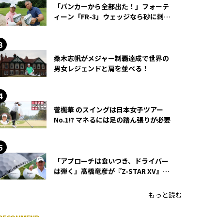
「バンカーから全部出た！」フォーテ
ィーン「FR-3」ウェッジなら砂に刺さ
らず脱出できる？
桑木志帆がメジャー制覇達成で世界の
男女レジェンドと肩を並べる！
菅楓華 のスイングは日本女子ツアー
No.1!? マネるには足の踏ん張りが必要
「アプローチは食いつき、ドライバー
は弾く」髙橋竜彦が『Z-STAR XV』を
使い続ける理由
もっと読む