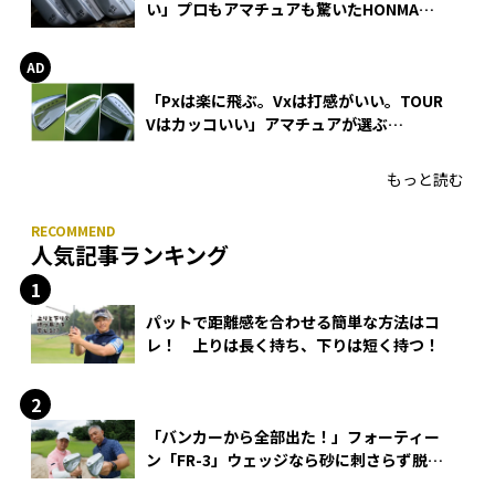
い」プロもアマチュアも驚いたHONMA
WEDGEの打感とスピン
「Pxは楽に飛ぶ。Vxは打感がいい。TOUR
Vはカッコいい」アマチュアが選ぶ
HONMA「T//WORLD アイアン」
もっと読む
人気記事ランキング
パットで距離感を合わせる簡単な方法はコ
レ！ 上りは長く持ち、下りは短く持つ！
「バンカーから全部出た！」フォーティー
ン「FR-3」ウェッジなら砂に刺さらず脱出
できる？