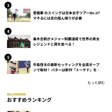
菅楓華 のスイングは日本女子ツアーNo.1!?
マネるには足の踏ん張りが必要
桑木志帆がメジャー制覇達成で世界の男女
レジェンドと肩を並べる！
中島啓太の最新セッティングを全英オープ
ンで取材！ パターは新作『トーチド』を投
入
もっと読む
おすすめランキング