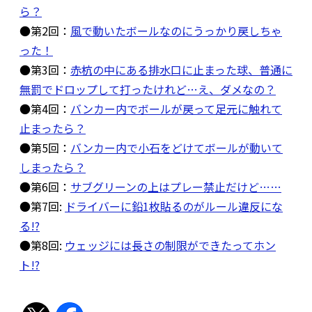
ら？
●第2回：
風で動いたボールなのにうっかり戻しちゃ
った！
●第3回：
赤杭の中にある排水口に止まった球、普通に
無罰でドロップして打ったけれど…え、ダメなの？
●第4回：
バンカー内でボールが戻って足元に触れて
止まったら？
●第5回：
バンカー内で小石をどけてボールが動いて
しまったら？
●第6回：
サブグリーンの上はプレー禁止だけど……
●第7回:
ドライバーに鉛1枚貼るのがルール違反にな
る!?
●第8回:
ウェッジには長さの制限ができたってホン
ト!?