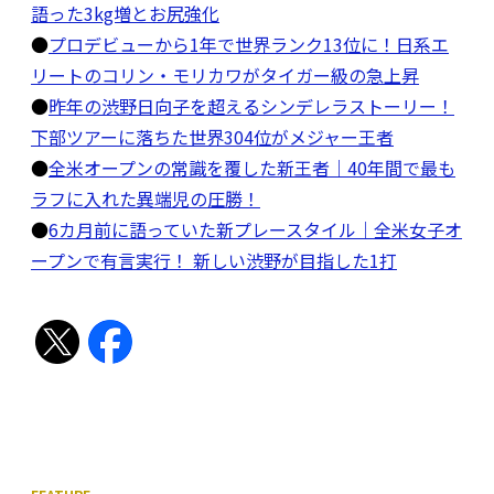
語った3kg増とお尻強化
●
プロデビューから1年で世界ランク13位に！日系エ
リートのコリン・モリカワがタイガー級の急上昇
●
昨年の渋野日向子を超えるシンデレラストーリー！
下部ツアーに落ちた世界304位がメジャー王者
●
全米オープンの常識を覆した新王者｜40年間で最も
ラフに入れた異端児の圧勝！
●
6カ月前に語っていた新プレースタイル｜全米女子オ
ープンで有言実行！ 新しい渋野が目指した1打