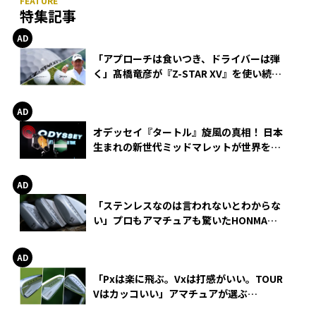
特集記事
「アプローチは食いつき、ドライバーは弾
く」髙橋竜彦が『Z-STAR XV』を使い続け
る理由
オデッセイ『タートル』旋風の真相！ 日本
生まれの新世代ミッドマレットが世界を席
巻
「ステンレスなのは言われないとわからな
い」プロもアマチュアも驚いたHONMA
WEDGEの打感とスピン
「Pxは楽に飛ぶ。Vxは打感がいい。TOUR
Vはカッコいい」アマチュアが選ぶ
HONMA「T//WORLD アイアン」