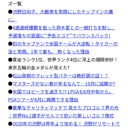
ズ一覧
●
渋野日向子、大観衆を笑顔にしたチップインの裏
に。
●
4週連続優勝を狙った鈴木愛との一騎打ちを制し、
予選落ちの翌週に“予告スコア”でバウンスバック!
●
初のキャプテンで米国チームが大逆転！タイガーの
涙と笑顔。1年で最も、 熱くなった理由
●賞金ランク1位、世界ランク4位に浮上の畑岡奈紗！
東京五輪の金メダルが見えた?
●
松山英樹のマレット型パターは絶好調の証！？
●
マスターズがない春が来るなんて…10月に延期か?
●
米国ではピークを過ぎた!? LPGAも6月中旬から。
PGAツアーが6月に再開できる理由
●
豪華なチャリティマッチで 見せたプロゴルフ界の光
｜世界No.1選手がセルフで担いだ新しいゴルフ様式
●
2020年の渋野は昨年より攻める！ 渋野がリモートで