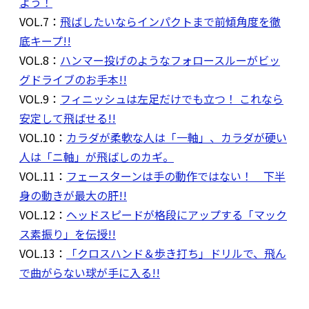
よう！
VOL.7：
飛ばしたいならインパクトまで前傾角度を徹
底キープ!!
VOL.8：
ハンマー投げのようなフォロースルーがビッ
グドライブのお手本!!
VOL.9：
フィニッシュは左足だけでも立つ！ これなら
安定して飛ばせる!!
VOL.10：
カラダが柔軟な人は「一軸」、カラダが硬い
人は「ニ軸」が飛ばしのカギ。
VOL.11：
フェースターンは手の動作ではない！ 下半
身の動きが最大の肝!!
VOL.12：
ヘッドスピードが格段にアップする「マック
ス素振り」を伝授!!
VOL.13：
「クロスハンド＆歩き打ち」ドリルで、飛ん
で曲がらない球が手に入る!!