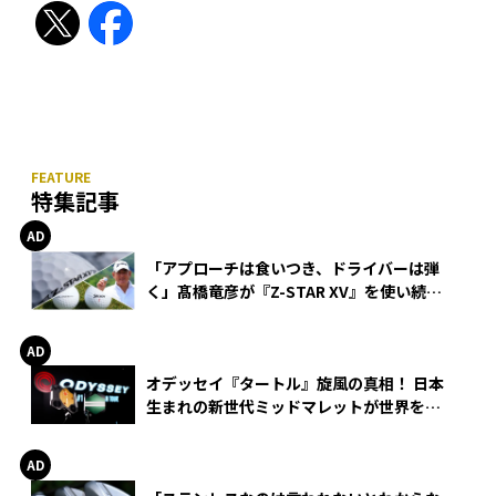
特集記事
「アプローチは食いつき、ドライバーは弾
く」髙橋竜彦が『Z-STAR XV』を使い続け
る理由
オデッセイ『タートル』旋風の真相！ 日本
生まれの新世代ミッドマレットが世界を席
巻