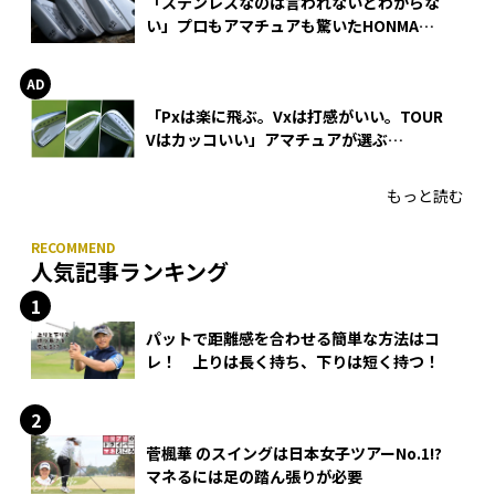
「ステンレスなのは言われないとわからな
い」プロもアマチュアも驚いたHONMA
WEDGEの打感とスピン
「Pxは楽に飛ぶ。Vxは打感がいい。TOUR
Vはカッコいい」アマチュアが選ぶ
HONMA「T//WORLD アイアン」
もっと読む
人気記事ランキング
パットで距離感を合わせる簡単な方法はコ
レ！ 上りは長く持ち、下りは短く持つ！
菅楓華 のスイングは日本女子ツアーNo.1!?
マネるには足の踏ん張りが必要