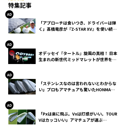
特集記事
「アプローチは食いつき、ドライバーは弾
く」髙橋竜彦が『Z-STAR XV』を使い続け
る理由
オデッセイ『タートル』旋風の真相！ 日本
生まれの新世代ミッドマレットが世界を席
巻
「ステンレスなのは言われないとわからな
い」プロもアマチュアも驚いたHONMA
WEDGEの打感とスピン
「Pxは楽に飛ぶ。Vxは打感がいい。TOUR
Vはカッコいい」アマチュアが選ぶ
HONMA「T//WORLD アイアン」