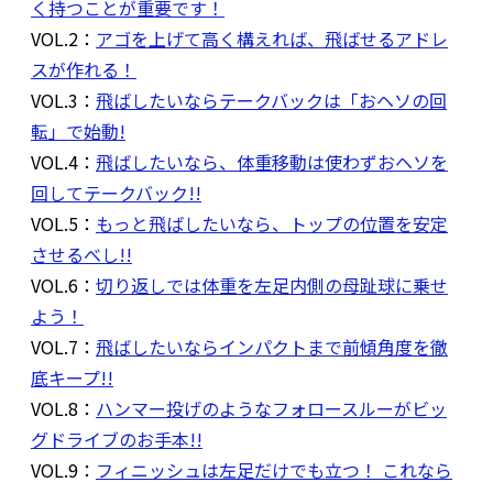
く持つことが重要です！
VOL.2：
アゴを上げて高く構えれば、飛ばせるアドレ
スが作れる！
VOL.3：
飛ばしたいならテークバックは「おヘソの回
転」で始動!
VOL.4：
飛ばしたいなら、体重移動は使わずおヘソを
回してテークバック!!
VOL.5：
もっと飛ばしたいなら、トップの位置を安定
させるべし!!
VOL.6：
切り返しでは体重を左足内側の母趾球に乗せ
よう！
VOL.7：
飛ばしたいならインパクトまで前傾角度を徹
底キープ!!
VOL.8：
ハンマー投げのようなフォロースルーがビッ
グドライブのお手本!!
VOL.9：
フィニッシュは左足だけでも立つ！ これなら