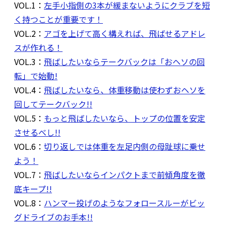
VOL.1：
左手小指側の3本が緩まないようにクラブを短
く持つことが重要です！
VOL.2：
アゴを上げて高く構えれば、飛ばせるアドレ
スが作れる！
VOL.3：
飛ばしたいならテークバックは「おヘソの回
転」で始動!
VOL.4：
飛ばしたいなら、体重移動は使わずおヘソを
回してテークバック!!
VOL.5：
もっと飛ばしたいなら、トップの位置を安定
させるべし!!
VOL.6：
切り返しでは体重を左足内側の母趾球に乗せ
よう！
VOL.7：
飛ばしたいならインパクトまで前傾角度を徹
底キープ!!
VOL.8：
ハンマー投げのようなフォロースルーがビッ
グドライブのお手本!!