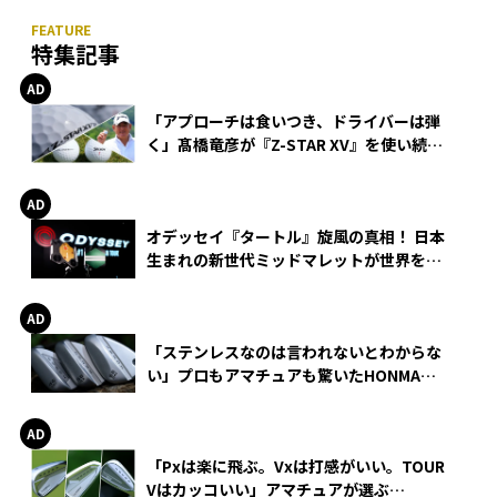
特集記事
「アプローチは食いつき、ドライバーは弾
く」髙橋竜彦が『Z-STAR XV』を使い続け
る理由
オデッセイ『タートル』旋風の真相！ 日本
生まれの新世代ミッドマレットが世界を席
巻
「ステンレスなのは言われないとわからな
い」プロもアマチュアも驚いたHONMA
WEDGEの打感とスピン
「Pxは楽に飛ぶ。Vxは打感がいい。TOUR
Vはカッコいい」アマチュアが選ぶ