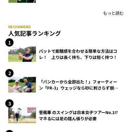
HONMA「T//WORLD アイアン」
もっと読む
人気記事ランキング
パットで距離感を合わせる簡単な方法はコ
レ！ 上りは長く持ち、下りは短く持つ！
「バンカーから全部出た！」フォーティー
ン「FR-3」ウェッジなら砂に刺さらず脱出
できる？
菅楓華 のスイングは日本女子ツアーNo.1!?
マネるには足の踏ん張りが必要