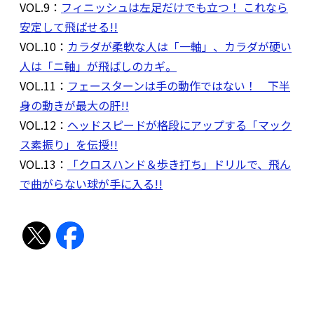
VOL.9：
フィニッシュは左足だけでも立つ！ これなら
安定して飛ばせる!!
VOL.10：
カラダが柔軟な人は「一軸」、カラダが硬い
人は「ニ軸」が飛ばしのカギ。
VOL.11：
フェースターンは手の動作ではない！ 下半
身の動きが最大の肝!!
VOL.12：
ヘッドスピードが格段にアップする「マック
ス素振り」を伝授!!
VOL.13：
「クロスハンド＆歩き打ち」ドリルで、飛ん
で曲がらない球が手に入る!!