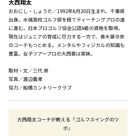
大西翔太
おおにし・しょうた／1992年6月20日生まれ、千葉県
出身。水城高校ゴルフ部を経てティーチングプロの道
に進む。日本プロゴルフ協会公認A級の資格を取得。
現在はジュニアの育成に尽力する一方で、青木瀬令奈
のコーチもつとめる。メンタルやフィジカルの知識も
豊富。女子ツアープロの大西葵は実妹。
取材・文／三代 崇
写真／渡辺義孝
協力／船橋カントリークラブ
大西翔太コーチが教える「ゴルフスイングのツ
ボ」