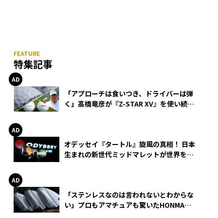
特集記事
「アプローチは食いつき、ドライバーは弾
く」髙橋竜彦が『Z-STAR XV』を使い続け
る理由
オデッセイ『タートル』旋風の真相！ 日本
生まれの新世代ミッドマレットが世界を席
巻
「ステンレスなのは言われないとわからな
い」プロもアマチュアも驚いたHONMA
WEDGEの打感とスピン