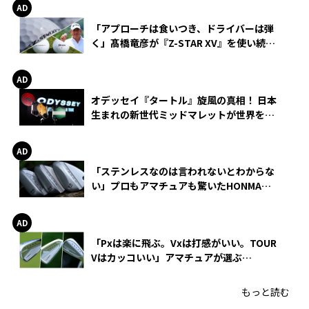
「アプローチは食いつき、ドライバーは弾
く」髙橋竜彦が『Z-STAR XV』を使い続け
る理由
オデッセイ『タートル』旋風の真相！ 日本
生まれの新世代ミッドマレットが世界を席
巻
「ステンレスなのは言われないとわからな
い」プロもアマチュアも驚いたHONMA
WEDGEの打感とスピン
「Pxは楽に飛ぶ。Vxは打感がいい。TOUR
Vはカッコいい」アマチュアが選ぶ
HONMA「T//WORLD アイアン」
もっと読む