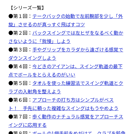
【シリーズ一覧】
●第１回：
テークバックの始動で左前腕部を少し「外
旋」させるのが真っすぐ飛ばすコツ
●第２回：
バックスイングでは左ヒザをなるべく動か
さないように「我慢」しよう
●第３回：
手やグリップをカラダから遠ざける感覚で
ダウンスイングしよう
●第４回：
今どきのアイアンは、スイング軌道の最下
点でボールをとらえるのがいい
●第５回：
タオルを使った練習法でスイング軌道とク
ラブの入射角を整えよう
●第６回：
アプローチの打ち方はシンプルがベス
ト！ 手先に頼った複雑なスイングはもうやめよう
●第７回：
歩く動作のナチュラル感覚をアプローチス
イングに応用する
●第８回：
ボールの1個手前をめがけて、クラブを鈍角