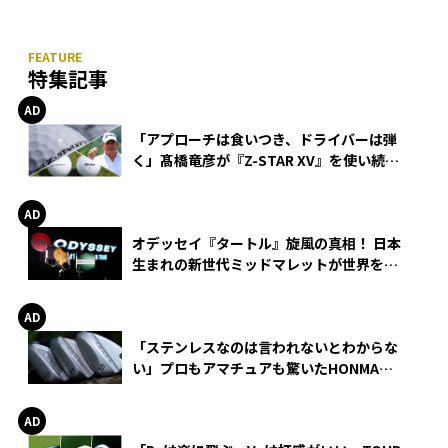
特集記事
「アプローチは食いつき、ドライバーは弾
く」髙橋竜彦が『Z-STAR XV』を使い続け
る理由
オデッセイ『タートル』旋風の真相！ 日本
生まれの新世代ミッドマレットが世界を席
巻
「ステンレスなのは言われないとわからな
い」プロもアマチュアも驚いたHONMA
WEDGEの打感とスピン