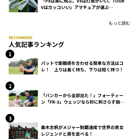
「Pxは楽に飛ぶ。Vxは打感がいい。TOUR
Vはカッコいい」アマチュアが選ぶ
HONMA「T//WORLD アイアン」
もっと読む
人気記事ランキング
パットで距離感を合わせる簡単な方法はコ
レ！ 上りは長く持ち、下りは短く持つ！
「バンカーから全部出た！」フォーティー
ン「FR-3」ウェッジなら砂に刺さらず脱出
できる？
桑木志帆がメジャー制覇達成で世界の男女
レジェンドと肩を並べる！