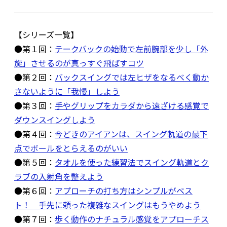
【シリーズ一覧】
●第１回：
テークバックの始動で左前腕部を少し「外
旋」させるのが真っすぐ飛ばすコツ
●第２回：
バックスイングでは左ヒザをなるべく動か
さないように「我慢」しよう
●第３回：
手やグリップをカラダから遠ざける感覚で
ダウンスイングしよう
●第４回：
今どきのアイアンは、スイング軌道の最下
点でボールをとらえるのがいい
●第５回：
タオルを使った練習法でスイング軌道とク
ラブの入射角を整えよう
●第６回：
アプローチの打ち方はシンプルがベス
ト！ 手先に頼った複雑なスイングはもうやめよう
●第７回：
歩く動作のナチュラル感覚をアプローチス