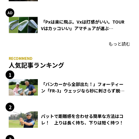
WEDGEの打感とスピン
「Pxは楽に飛ぶ。Vxは打感がいい。TOUR
Vはカッコいい」アマチュアが選ぶ
HONMA「T//WORLD アイアン」
もっと読む
人気記事ランキング
「バンカーから全部出た！」フォーティー
ン「FR-3」ウェッジなら砂に刺さらず脱出
できる？
パットで距離感を合わせる簡単な方法はコ
レ！ 上りは長く持ち、下りは短く持つ！